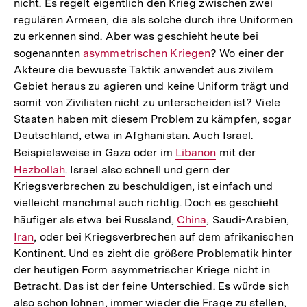
nicht. Es regelt eigentlich den Krieg zwischen zwei
Link:
regulären Armeen, die als solche durch ihre Uniformen
zu erkennen sind. Aber was geschieht heute bei
sogenannten
Interner
asymmetrischen Kriegen
? Wo einer der
Akteure die bewusste Taktik anwendet aus zivilem
Link:
Gebiet heraus zu agieren und keine Uniform trägt und
somit von Zivilisten nicht zu unterscheiden ist? Viele
Staaten haben mit diesem Problem zu kämpfen, sogar
Deutschland, etwa in Afghanistan. Auch Israel.
Beispielsweise in Gaza oder im
Interner
Libanon
mit der
Interner
Hezbollah
. Israel also schnell und gern der
Link:
Link:
Kriegsverbrechen zu beschuldigen, ist einfach und
vielleicht manchmal auch richtig. Doch es geschieht
häufiger als etwa bei Russland,
Interner
China
, Saudi-Arabien,
Int
Iran
, oder bei Kriegsverbrechen auf dem afrikanischen
Link:
Lin
Kontinent. Und es zieht die größere Problematik hinter
der heutigen Form asymmetrischer Kriege nicht in
Betracht. Das ist der feine Unterschied. Es würde sich
also schon lohnen, immer wieder die Frage zu stellen,