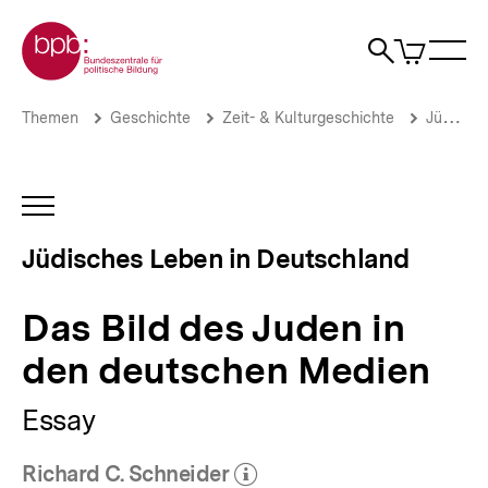
Direkt
Zur Startseite der bpb
zum
0
Artikel
Sho
Seiteninhalt
im
Naviga
Suche
springen
War
öffne
öffnen
öff
Pfadnavigation
Das
Brotkrümelnavigation
Themen
Geschichte
Zeit- & Kulturgeschichte
Jüdisches Leben in Deutschland
Bild
des
Juden
in
INHALTSNAVIGATION
den
ÖFFNEN
deutschen
Jüdisches Leben in Deutschland
Medien
|
Jüdisches
Das Bild des Juden in
Leben
in
den deutschen Medien
Deutschland
–
Essay
Vergangenheit
und
Gegenwart
Richard C. Schneider
|