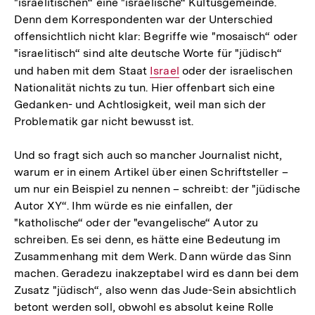
"israelitischen“ eine "israelische“ Kultusgemeinde.
Denn dem Korrespondenten war der Unterschied
offensichtlich nicht klar: Begriffe wie "mosaisch“ oder
"israelitisch“ sind alte deutsche Worte für "jüdisch“
und haben mit dem Staat
Interner
Israel
oder der israelischen
Nationalität nichts zu tun. Hier offenbart sich eine
Link:
Gedanken- und Achtlosigkeit, weil man sich der
Problematik gar nicht bewusst ist.
Und so fragt sich auch so mancher Journalist nicht,
warum er in einem Artikel über einen Schriftsteller –
um nur ein Beispiel zu nennen – schreibt: der "jüdische
Autor XY“. Ihm würde es nie einfallen, der
"katholische“ oder der "evangelische“ Autor zu
schreiben. Es sei denn, es hätte eine Bedeutung im
Zusammenhang mit dem Werk. Dann würde das Sinn
machen. Geradezu inakzeptabel wird es dann bei dem
Zusatz "jüdisch“, also wenn das Jude-Sein absichtlich
betont werden soll, obwohl es absolut keine Rolle