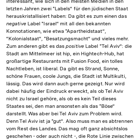
interessant, wie sich in den meisten Medien in den
letzten Jahren zwei "Labels“ für den jüdischen Staat
herauskristallisiert haben: Da gibt es zum einen das
negative
Label "Israel“ mit all den bekannten
Konnotationen, wie etwa "Apartheidstaat“,
“Kolonialstaat“, "Besatzungsmacht“ und vieles mehr.
Zum anderen gibt es das
positive
Label "Tel Aviv“: die
Stadt am Mittelmeer ist hip, ein Hightech-Hub, hat
großartige Restaurants mit Fusion Food, ein tolles
Nachtleben, ist liberal. Da gibt es Strand, Sonne,
schöne Frauen, coole Jungs, die Stadt ist Multikulti,
lässig. Das wird dann auch gerne gezeigt. Nur wird
dabei häufig der Eindruck erweckt, als ob Tel Aviv
nicht zu Israel gehöre, als ob es kein Teil dieses
Staates sei, den man ansonsten als das "Böse“
darstellt. Was aber bei Tel Aviv zum Problem wird.
Denn Tel Aviv ist ja "gut“. Also muss man es abtrennen
vom Rest des Landes. Das mag oft ganz absichtslos
geschehen - oder auch nicht -, die Rote Linie zwischen