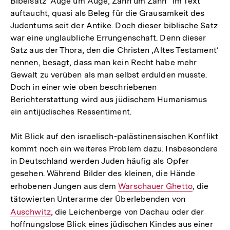
Bibelsatz "Auge um Auge, Zahn um Zahn“ im Text
auftaucht, quasi als Beleg für die Grausamkeit des
Judentums seit der Antike. Doch dieser biblische Satz
war eine unglaubliche Errungenschaft. Denn dieser
Satz aus der Thora, den die Christen ‚Altes Testament‘
nennen, besagt, dass man kein Recht habe mehr
Gewalt zu verüben als man selbst erdulden musste.
Doch in einer wie oben beschriebenen
Berichterstattung wird aus jüdischem Humanismus
ein antijüdisches Ressentiment.
Mit Blick auf den israelisch-palästinensischen Konflikt
kommt noch ein weiteres Problem dazu. Insbesondere
in Deutschland werden Juden häufig als Opfer
gesehen. Während Bilder des kleinen, die Hände
erhobenen Jungen aus dem
Interner
Warschauer Ghetto
, die
tätowierten Unterarme der Überlebenden von
Link:
Interner
Auschwitz
, die Leichenberge von Dachau oder der
Link:
hoffnungslose Blick eines jüdischen Kindes aus einer