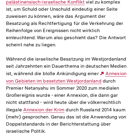
palästinensisch-israelische Konflikt
viel zu komplex
Link:
ist, um Schuld oder Unschuld eindeutig einer Seite
zuweisen zu können, wäre das Argument der
Besatzung als Rechtfertigung für die Verkehrung der
Reihenfolge von Ereignissen nicht wirklich
einleuchtend. Warum also geschieht das? Die Antwort
scheint nahe zu liegen.
Während die israelische Besatzung im Westjordanland
seit Jahrzehnten ein Dauerthema in deutschen Medien
ist, während die bloße Ankündigung einer
Externer
Annexion
von Gebieten im besetzten Westjordanland
durch
Link:
Premier Netanyahu im Sommer 2020 zum medialen
Großereignis wurde - einer Annexion, die dann gar
nicht stattfand - wird heute über die völkerrechtlich
illegale
Interner
Annexion der Krim
durch Russland 2014 kaum
(mehr) gesprochen. Genau das ist die Anwendung von
Link:
Doppelstandards in der Berichterstattung über
israelische Politik.