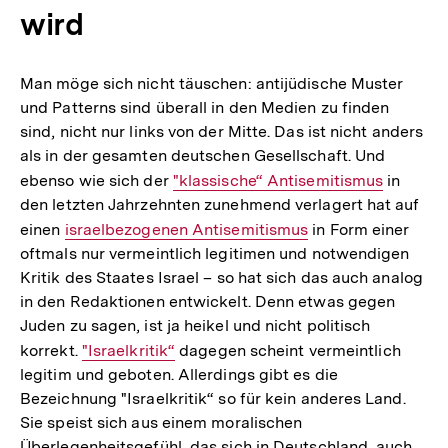
wird
Man möge sich nicht täuschen: antijüdische Muster
und Patterns sind überall in den Medien zu finden
sind, nicht nur links von der Mitte. Das ist nicht anders
als in der gesamten deutschen Gesellschaft. Und
ebenso wie sich der
Interner
"klassische“ Antisemitismus
in
den letzten Jahrzehnten zunehmend verlagert hat auf
Link:
einen
Interner
israelbezogenen Antisemitismus
in Form einer
oftmals nur vermeintlich legitimen und notwendigen
Link:
Kritik des Staates Israel – so hat sich das auch analog
in den Redaktionen entwickelt. Denn etwas gegen
Juden zu sagen, ist ja heikel und nicht politisch
korrekt.
Interner
"Israelkritik“
dagegen scheint vermeintlich
legitim und geboten. Allerdings gibt es die
Link:
Bezeichnung "Israelkritik“ so für kein anderes Land.
Sie speist sich aus einem moralischen
Überlegenheitsgefühl, das sich in Deutschland, auch