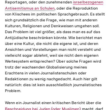
Reportagen, oder den zunehmenden
Interner
israelbezogenen
Antisemitismus an Schulen
, oder die Reproduktion
Link:
von Klischees im politischen Sprachgebrauch. Es stellt
sich grundsätzlich die Frage, wie man mit anderen
Kulturen, Religionen und Denkweisen umgehen soll.
Das Problem ist viel größer, als dass man es auf das
Antijüdische beschränken könnte. Wie berichtet man
über eine Kultur, die nicht die eigene ist, und deren
Ansichten und Vorstellungen man nicht versteht und
vielleicht sogar ablehnt, weil sie nicht dem eigenen
Wertesystem entsprechen? Über solche Fragen wird
trotz der wachsenden Globalisierung meines
Erachtens in vielen Journalistenschulen oder
Redaktionen zu wenig nachgedacht. Auch hier gilt
natürlich: dies ist kein ausschließlich journalistisches
Problem.
Wenn ein Journalist einen kritischen Bericht über die
Inte
Beschneidung bei Juden (oder Muslimen)
macht, darf
Link: