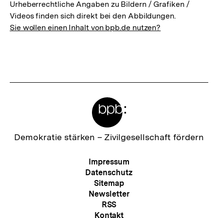
Urheberrechtliche Angaben zu Bildern / Grafiken /
Videos finden sich direkt bei den Abbildungen.
Sie wollen einen Inhalt von bpb.de nutzen?
Meta-
Links
Zur
Demokratie stärken –
Zivilgesellschaft fördern
Startseite
der
Meta-
Impressum
bpb
Navigation
Datenschutz
Sitemap
Newsletter
RSS
Kontakt