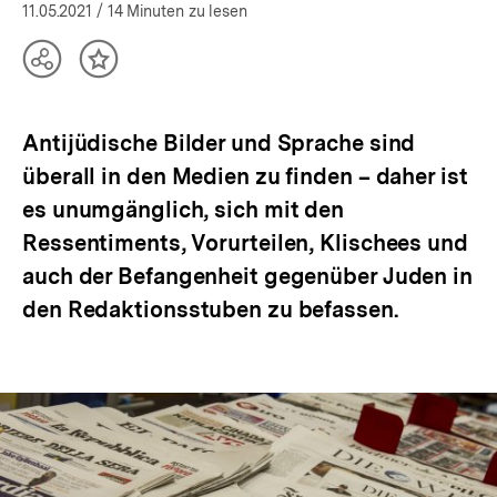
(Mehr zum Autor)
öffnen
11.05.2021
/ 14 Minuten zu lesen
bpb.de
Teilen
Inhalt
Optionen
merken
anzeigen
Antijüdische Bilder und Sprache sind
überall in den Medien zu finden – daher ist
es unumgänglich, sich mit den
Ressentiments, Vorurteilen, Klischees und
auch der Befangenheit gegenüber Juden in
den Redaktionsstuben zu befassen.