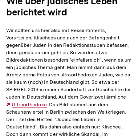
Wie über jüdisches Leben
berichtet wird
Wir sollten uns hier also mit Ressentiments,
Vorurteilen, Klischees und auch der Befangenheit
gegenüber Juden in den Redaktionsstuben befassen,
denn genau darum geht es. So werden etwa
Bildredaktionen besonders "einfallsreich“, wenn es um
ein jüdisches Thema geht. Man nimmt dann aus dem
Archiv gerne Fotos von ultraorthodoxen Juden, wie es
sie kaum (noch) in Deutschland gibt. So etwa der
SPIEGEL 2019 in einem Sonderheft zur Geschichte der
Juden in Deutschland. Auf dem Cover zwei ärmliche
Externer
Ultraorthodoxe
. Das Bild stammt aus dem
Scheunenviertel in Berlin zwischen den Weltkriegen.
Link:
Der Titel des Heftes: "Jüdisches Leben in
Deutschland“. Bis dahin also einfach nur: Klischee.
Doch dann kommt der wirkliche Skandal, im