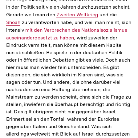
in der Politik seit vielen Jahren durchzusetzen scheint.
Gerade weil man den
Interner
Zweiten Weltkrieg
und die
Interner
Shoah
zu verantworten habe, und weil man meint, sich
Link:
Link:
intensiv
Interner
mit den Verbrechen des Nationalsozialismus
auseinandergesetzt zu haben
Link:
, wird zuweilen der
Eindruck vermittelt, man könne mit diesem Kapitel
nun abschließen. Beispiele in der deutschen Politik
oder in öffentlichen Debatten gibt es viele. Doch auch
hier muss man wieder fein unterscheiden. Es gibt
diejenigen, die sich wirklich im Klaren sind, was sie
sagen oder tun. Und andere, die ohne darüber viel
nachzudenken eine Haltung übernehmen, die
Mainstream zu werden scheint, ohne sich die Frage zu
stellen, inwiefern sie überhaupt berechtigt und richtig
ist. Das gilt übrigens nicht nur gegenüber Israel.
Erinnert sei an den Tonfall während der Eurokrise
gegenüber Italien und Griechenland. Was sich
allerdings weltweit mit Blick auf Israel durchzusetzen