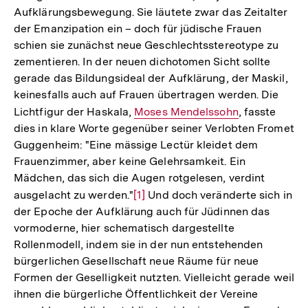
Aufklärungsbewegung. Sie läutete zwar das Zeitalter
der Emanzipation ein – doch für jüdische Frauen
schien sie zunächst neue Geschlechtsstereotype zu
zementieren. In der neuen dichotomen Sicht sollte
gerade das Bildungsideal der Aufklärung, der Maskil,
keinesfalls auch auf Frauen übertragen werden. Die
Lichtfigur der Haskala,
Interner
Moses Mendelssohn
, fasste
dies in klare Worte gegenüber seiner Verlobten Fromet
Link:
Guggenheim: "Eine mässige Lectür kleidet dem
Frauenzimmer, aber keine Gelehrsamkeit. Ein
Mädchen, das sich die Augen rotgelesen, verdint
ausgelacht zu werden."
Zur
[1]
Und doch veränderte sich in
der Epoche der Aufklärung auch für Jüdinnen das
Auflösung
vormoderne, hier schematisch dargestellte
der
Rollenmodell, indem sie in der nun entstehenden
Fußnote
bürgerlichen Gesellschaft neue Räume für neue
Formen der Geselligkeit nutzten. Vielleicht gerade weil
ihnen die bürgerliche Öffentlichkeit der Vereine