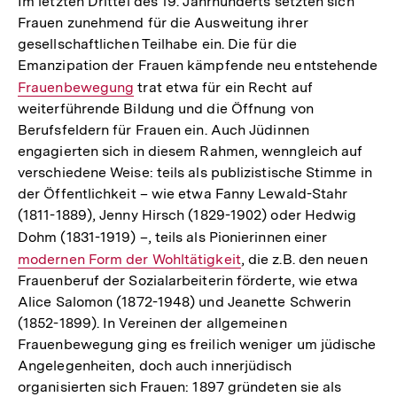
Im letzten Drittel des 19. Jahrhunderts setzten sich
Frauen zunehmend für die Ausweitung ihrer
gesellschaftlichen Teilhabe ein. Die für die
Emanzipation der Frauen kämpfende neu entstehende
Interner
Frauenbewegung
trat etwa für ein Recht auf
weiterführende Bildung und die Öffnung von
Link:
Berufsfeldern für Frauen ein. Auch Jüdinnen
engagierten sich in diesem Rahmen, wenngleich auf
verschiedene Weise: teils als publizistische Stimme in
der Öffentlichkeit – wie etwa Fanny Lewald-Stahr
(1811-1889), Jenny Hirsch (1829-1902) oder Hedwig
Dohm (1831-1919) –, teils als Pionierinnen einer
Interner
modernen Form der Wohltätigkeit
, die z.B. den neuen
Link:
Frauenberuf der Sozialarbeiterin förderte, wie etwa
Alice Salomon (1872-1948) und Jeanette Schwerin
(1852-1899). In Vereinen der allgemeinen
Frauenbewegung ging es freilich weniger um jüdische
Angelegenheiten, doch auch innerjüdisch
organisierten sich Frauen: 1897 gründeten sie als