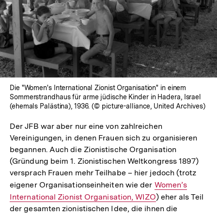
In
Lightbox
öffnen
Die "Women's International Zionist Organisation" in einem
Sommerstrandhaus für arme jüdische Kinder in Hadera, Israel
(ehemals Palästina), 1936. (© picture-alliance, United Archives)
Der JFB war aber nur eine von zahlreichen
Vereinigungen, in denen Frauen sich zu organisieren
begannen. Auch die Zionistische Organisation
(Gründung beim 1. Zionistischen Weltkongress 1897)
versprach Frauen mehr Teilhabe – hier jedoch (trotz
eigener Organisationseinheiten wie der
Interner
Women’s
International Zionist Organisation, WIZO
Link:
) eher als Teil
der gesamten zionistischen Idee, die ihnen die