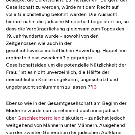
Gesellschaft zu werden, würde mit dem Recht auf
volle Gleichstellung belohnt werden. Die Aussicht
hierauf nahm die jüdische Minderheit begeistert an, so
dass die Verbürgerlichung gleichsam zum Topos des
19. Jahrhunderts wurde – sowohl von den
Zeitgenossen wie auch in der
geschichtswissenschaftlichen Bewertung. Hippel nun
ergänzte diese zweckmäßig geprägte
Gesellschaftsidee um die potenzielle Nützlichkeit der
Frau: "Ist es nicht unverzeihlich, die Hälfte der
menschlichen Kräfte ungekannt, ungeschätzt und
ungebraucht schlummern zu lassen-?"
Zur
[3]
Auflösung
der
Ebenso wie in der Gesamtgesellschaft am Beginn der
Fußnote
Moderne wurde nun zunehmend auch innerjüdisch
über
Interner
Geschlechterrollen
diskutiert – zunächst jedoch
weitgehend von Männern unter Männern. Ausgehend
Link:
von der zweiten Generation der jüdischen Aufklärer