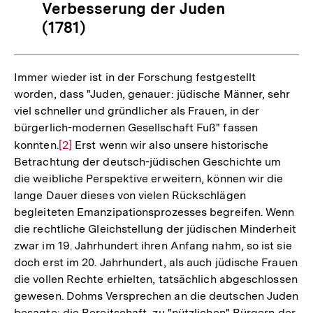
Verbesserung der Juden
(1781)
Immer wieder ist in der Forschung festgestellt
worden, dass "Juden, genauer: jüdische Männer, sehr
viel schneller und gründlicher als Frauen, in der
bürgerlich-modernen Gesellschaft Fuß" fassen
konnten.
Zur
[2]
Erst wenn wir also unsere historische
Betrachtung der deutsch-jüdischen Geschichte um
Auflösung
die weibliche Perspektive erweitern, können wir die
der
lange Dauer dieses von vielen Rückschlägen
Fußnote
begleiteten Emanzipationsprozesses begreifen. Wenn
die rechtliche Gleichstellung der jüdischen Minderheit
zwar im 19. Jahrhundert ihren Anfang nahm, so ist sie
doch erst im 20. Jahrhundert, als auch jüdische Frauen
die vollen Rechte erhielten, tatsächlich abgeschlossen
gewesen. Dohms Versprechen an die deutschen Juden
besagte: die Bereitschaft, zu "nützlichen" Bürgern der