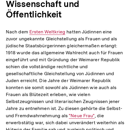
Wissenschaft und
Öffentlichkeit
Nach dem
Interner
Ersten Weltkrieg
hatten Jüdinnen eine
zuvor ungekannte Gleichstellung als Frauen und als
Link:
jüdische Staatsbürgerinnen gleichermaßen erlangt:
1918 wurde das allgemeine Wahlrecht auch für Frauen
eingeführt und mit Gründung der Weimarer Republik
schien die vollständige rechtliche und
gesellschaftliche Gleichstellung von Jüdinnen und
Juden erreicht. Die Jahre der Weimarer Republik
konnten sie somit sowohl als Jüdinnen wie auch als
Frauen als Blütezeit erleben, wie vielen
Selbstzeugnissen und literarischen Zeugnissen jener
Jahre zu entnehmen ist. Zu diesen gehörte die Selbst-
und Fremdwahrnehmung als
Interner
"Neue Frau"
, die
erwerbstätig war, sich dabei unverändert weiterhin als
Link:
Hüterin der Familie sah und zugleich politisch und