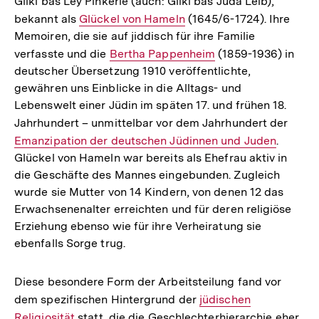
Glikl bas Ley Pinkerle (auch: Glikl bas Juda Leib),
bekannt als
Interner
Glückel von Hameln
(1645/6-1724). Ihre
Memoiren, die sie auf jiddisch für ihre Familie
Link:
verfasste und die
Interner
Bertha Pappenheim
(1859-1936) in
deutscher Übersetzung 1910 veröffentlichte,
Link:
gewähren uns Einblicke in die Alltags- und
Lebenswelt einer Jüdin im späten 17. und frühen 18.
Jahrhundert – unmittelbar vor dem Jahrhundert der
Inter
Emanzipation der deutschen Jüdinnen und Juden
.
Link:
Glückel von Hameln war bereits als Ehefrau aktiv in
die Geschäfte des Mannes eingebunden. Zugleich
wurde sie Mutter von 14 Kindern, von denen 12 das
Erwachsenenalter erreichten und für deren religiöse
Erziehung ebenso wie für ihre Verheiratung sie
ebenfalls Sorge trug.
Diese besondere Form der Arbeitsteilung fand vor
dem spezifischen Hintergrund der
Interner
jüdischen
Religiosität
statt, die die Geschlechterhierarchie eher
Link: