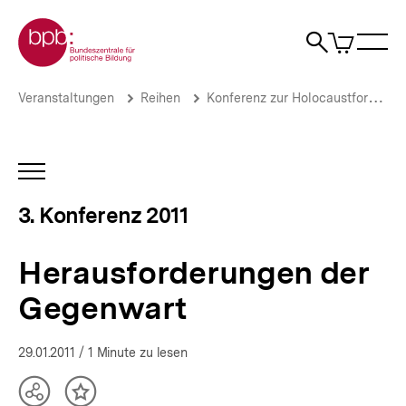
Direkt
Zur Startseite der bpb
zum
0
Artikel
Sho
Seiteninhalt
im
Naviga
Suche
springen
War
öffne
öffnen
öff
Pfadnavigation
Herausforderungen
Brotkrümelnavigation
Veranstaltungen
Reihen
Konferenz zur Holocaustforschung
der
Gegenwart
|
Helfer,
INHALTSNAVIGATION
Retter
ÖFFNEN
und
3. Konferenz 2011
Netzwerker
des
Widerstands
Herausforderungen der
|
bpb.de
Gegenwart
29.01.2011
/ 1 Minute zu lesen
Teilen
Inhalt