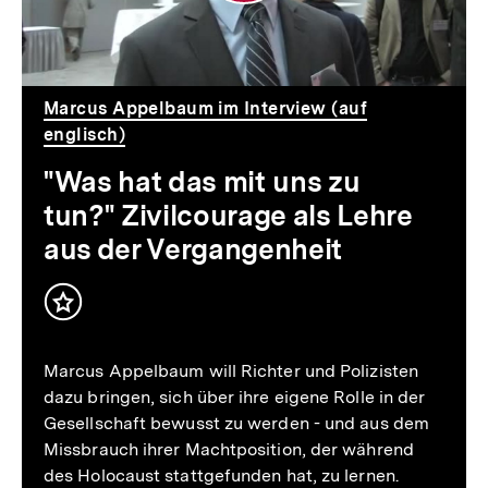
uns
zu
tun?"
Marcus Appelbaum im Interview (auf
Zivilcourage
englisch)
als
"Was hat das mit uns zu
tun?" Zivilcourage als Lehre
Lehre
aus der Vergangenheit
aus
der
Inhalt
merken
Vergangenheit
Marcus Appelbaum will Richter und Polizisten
dazu bringen, sich über ihre eigene Rolle in der
Gesellschaft bewusst zu werden - und aus dem
Missbrauch ihrer Machtposition, der während
des Holocaust stattgefunden hat, zu lernen.