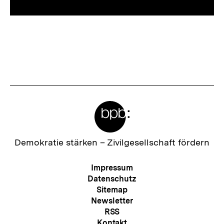
Fussnoten
Meta-
Links
Zur
Demokratie stärken –
Zivilgesellschaft fördern
Startseite
der
Meta-
Impressum
bpb
Navigation
Datenschutz
Sitemap
Newsletter
RSS
Kontakt