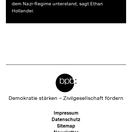
dem Nazi-Regime unterstand, sagt Ethan
Hollander.
Fussnoten
Meta-
Links
Zur
Demokratie stärken –
Zivilgesellschaft fördern
Startseite
der
Meta-
Impressum
bpb
Navigation
Datenschutz
Sitemap