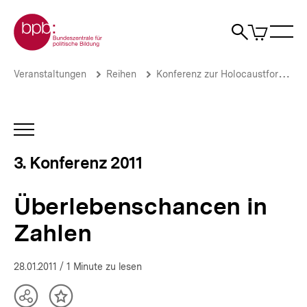
Direkt
Zur Startseite der bpb
zum
0
Artikel
Sho
Seiteninhalt
im
Naviga
Suche
springen
War
öffne
öffnen
öff
Pfadnavigation
Überlebenschancen
Brotkrümelnavigation
Veranstaltungen
Reihen
Konferenz zur Holocaustforschung
in
Zahlen
|
Helfer,
INHALTSNAVIGATION
Retter
ÖFFNEN
und
3. Konferenz 2011
Netzwerker
des
Widerstands
Überlebenschancen in
|
bpb.de
Zahlen
28.01.2011
/ 1 Minute zu lesen
Teilen
Inhalt