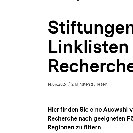
Recherche
a
ÖFFNEN
|
t
Fördermittel
i
und
Stiftungen
o
Fundraising
n
für
die
Linklisten
politische
Bildung
|
Recherch
bpb.de
14.06.2024
/ 2 Minuten zu lesen
Hier finden Sie eine Auswahl 
Recherche nach geeigneten Fö
Regionen zu filtern.