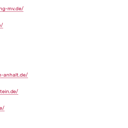
ung-mv.de/
e/
n-anhalt.de/
tein.de/
e/