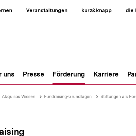
ernen
Veranstaltungen
kurz&knapp
die
r uns
Presse
Förderung
Karriere
Pa
ion
Akquisos Wissen
Fundraising-Grundlagen
Stiftungen als Fö
aising