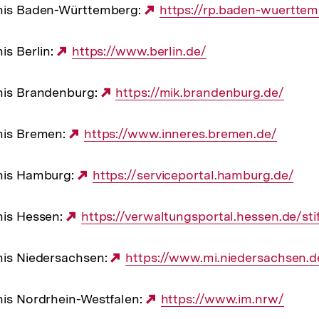
hnis Baden-Württemberg:
Externer
https://rp.baden-wuerttem
Link:
is Berlin:
Externer
https://www.berlin.de/
Link:
hnis Brandenburg:
Externer
https://mik.brandenburg.de/
Link:
hnis Bremen:
Externer
https://www.inneres.bremen.de/
Link:
hnis Hamburg:
Externer
https://serviceportal.hamburg.de/
Link:
nis Hessen:
Externer
https://verwaltungsportal.hessen.de/sti
Link:
nis Niedersachsen:
Externer
https://www.mi.niedersachsen.d
Link:
nis Nordrhein-Westfalen:
Externer
https://www.im.nrw/
Link: