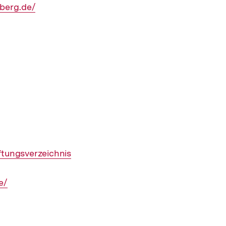
berg.de/
ftungsverzeichnis
e/