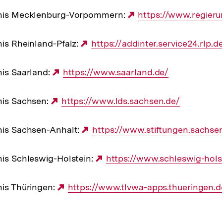
hnis Mecklenburg-Vorpommern:
Externer
https://www.regier
Link:
nis Rheinland-Pfalz:
Externer
https://addinter.service24.rlp.d
Link:
nis Saarland:
Externer
https://www.saarland.de/
Link:
nis Sachsen:
Externer
https://www.lds.sachsen.de/
Link:
nis Sachsen-Anhalt:
Externer
https://www.stiftungen.sachse
Link:
nis Schleswig-Holstein:
Externer
https://www.schleswig-hols
Link:
nis Thüringen:
Externer
https://www.tlvwa-apps.thueringen.d
Link: