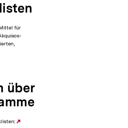
listen
ittel für
Akquisos-
ierten,
n über
gramme
listen:
Externer