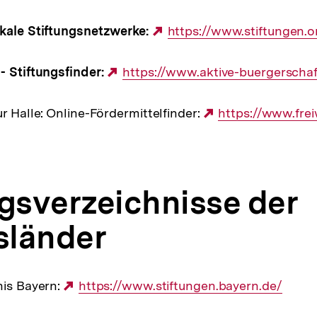
Link:
okale Stiftungsnetzwerke:
Externer
https://www.stiftungen.o
Link:
- Stiftungsfinder:
Externer
https://www.aktive-buergerschaf
Link:
r Halle: Online-Fördermittelfinder:
Externer
https://www.frei
Link:
ngsverzeichnisse der
sländer
nis Bayern:
Externer
https://www.stiftungen.bayern.de/
Link: