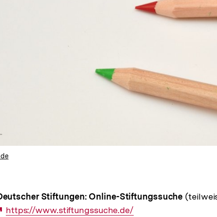
.de
utscher Stiftungen: Online-Stiftungssuche
(teilwei
Externer
https://www.stiftungssuche.de/