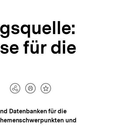
gsquelle:
se für die
Artikel
Teilen
Inhalt
drucken
Optionen
merken
anzeigen
und Datenbanken für die
ch Themenschwerpunkten und