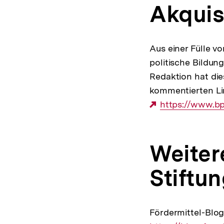
Akquis
Aus einer Fülle 
politische Bildun
Redaktion hat die
kommentierten Li
Externer
https://www.b
Link:
Weiter
Stiftu
Fördermittel-Blog