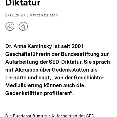
Diktatur
bpb.de
27.08.2012
/ 3 Minuten zu lesen
Teilen
Inhalt
Optionen
merken
anzeigen
Dr. Anna Kaminsky ist seit 2001
Geschäftsführerin der Bundesstiftung zur
Aufarbeitung der SED-Diktatur. Sie sprach
mit Akquisos über Gedenkstätten als
Lernorte und sagt, „von der Geschichts-
Medialisierung können auch die
Gedenkstätten profitieren“.
Die Bundesstiftung zur Aufarbeitung der SED-