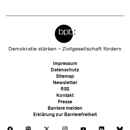
Fussnoten
Meta-
Links
Zur
Demokratie stärken –
Zivilgesellschaft fördern
Startseite
der
Meta-
Impressum
bpb
Navigation
Datenschutz
Sitemap
Newsletter
RSS
Kontakt
Presse
Barriere melden
Erklärung zur Barrierefreiheit
Auf
Auf
Auf
Auf
Auf
Auf
Au