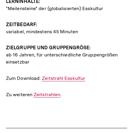
LERNINHALTE:
"Meilensteine" der (globalisierten) Esskultur
ZEITBEDARF:
variabel, mindestens 45 Minuten
ZIELGRUPPE UND GRUPPENGRÖßE:
ab 16 Jahren, für unterschiedliche Gruppengrößen
einsetzbar
Zum Download:
Interner
Zeitstrahl Esskultur
Link:
Zu weiteren
Interner
Zeitstrahlen
.
Link:
Fussnoten