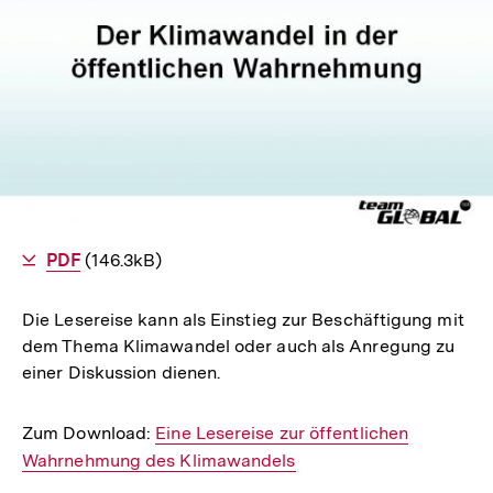
In
Lightbox
öffnen
Als
PDF
herunterladen
(146.3kB)
Die Lesereise kann als Einstieg zur Beschäftigung mit
dem Thema Klimawandel oder auch als Anregung zu
einer Diskussion dienen.
Zum Download:
Interner
Eine Lesereise zur öffentlichen
Wahrnehmung des Klimawandels
Link: