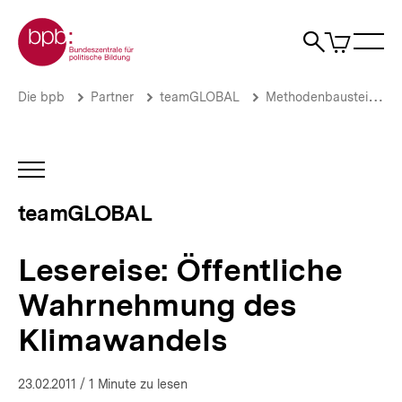
Direkt
Zur Startseite der bpb
zum
0
Artikel
Sho
Seiteninhalt
im
Naviga
Suche
springen
War
öffne
öffnen
öff
Pfadnavigation
Lesereise:
Brotkrümelnavigation
Die bpb
Partner
teamGLOBAL
Methodenbausteine
Öffentliche
Wahrnehmung
des
Klimawandels
INHALTSNAVIGATION
|
ÖFFNEN
teamGLOBAL
teamGLOBAL
|
bpb.de
Lesereise: Öffentliche
Wahrnehmung des
Klimawandels
23.02.2011
/ 1 Minute zu lesen