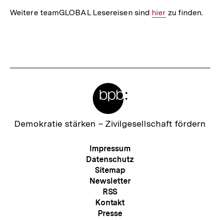
Weitere teamGLOBAL Lesereisen sind
Interner
hier
zu finden.
Link:
Fussnoten
Meta-
Links
Zur
Demokratie stärken –
Zivilgesellschaft fördern
Startseite
der
Meta-
Impressum
bpb
Navigation
Datenschutz
Sitemap
Newsletter
RSS
Kontakt
Presse