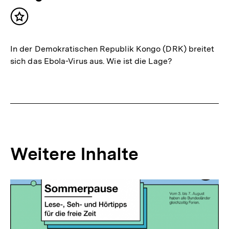
Inhalt
merken
In der Demokratischen Republik Kongo (DRK) breitet
sich das Ebola-Virus aus. Wie ist die Lage?
Weitere Inhalte
Inhaltskarousell
Inhaltskarussell
für
überspringen
weitere
Inhalte