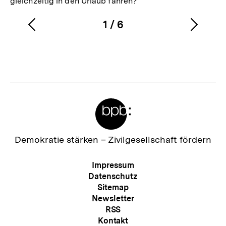
gleichzeitig in den Urlaub fahren?
1
/
6
Vorherigen
Nächs
Karussellinhalt
von
Inhalt
Inhalt
anzeigen
anzei
Meta-
Links
Zur
Demokratie stärken –
Zivilgesellschaft fördern
Startseite
der
Meta-
Impressum
bpb
Navigation
Datenschutz
Sitemap
Newsletter
RSS
Kontakt