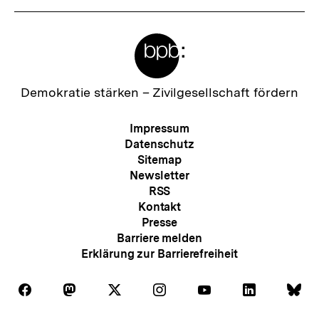
Meta-
Links
Zur
Demokratie stärken –
Zivilgesellschaft fördern
Startseite
der
Meta-
Impressum
bpb
Navigation
Datenschutz
Sitemap
Newsletter
RSS
Kontakt
Presse
Barriere melden
Erklärung zur Barrierefreiheit
Auf
Auf
Auf
Auf
Auf
Auf
Au
Folgen
Folgen
Folgen
Folgen
Folgen
Folgen
Fol
Facebook
Mastodon
X
Instagram
Youtube
LinkedIn
Bl
Sie
Sie
Sie
Sie
Sie
Sie
Sie