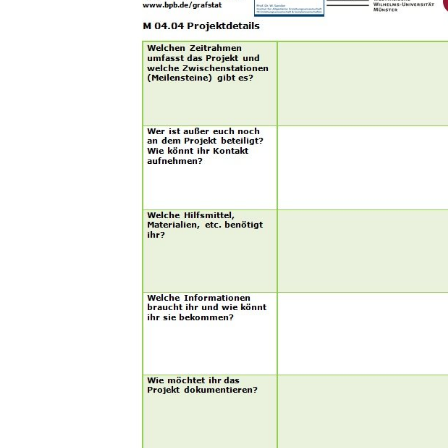
In
Lightbox
öffnen