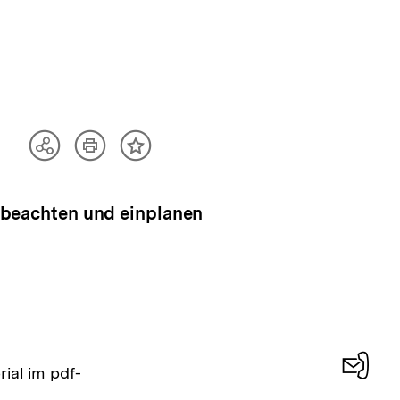
Artikel
Teilen
Inhalt
drucken
Optionen
merken
anzeigen
pe beachten und einplanen
ial im pdf-
Konta