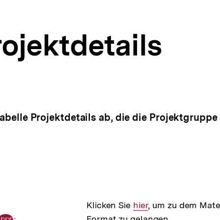
ojektdetails
 Tabelle Projektdetails ab, die die Projektgrup
Klicken Sie
Interner
hier
, um zu dem Mater
Format zu gelangen.
Link: