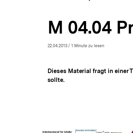
bpb.de
a
ÖFFNEN
t
i
M 04.04 Pr
o
n
22.04.2013
/ 1 Minute zu lesen
Dieses Material fragt in einer
sollte.