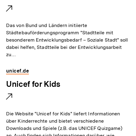
t
:
e
r
Das von Bund und Ländern initiierte
n
Städtebauförderungsprogramm "Stadtteile mit
besonderem Entwicklungsbedarf – Soziale Stadt" soll
e
dabei helfen, Stadtteile bei der Entwicklungsarbeit
r
zu…
L
i
unicef.de
n
E
Unicef for Kids
k
x
:
t
e
Die Website "Unicef for Kids" liefert Informationen
r
über Kinderrechte und bietet verschiedene
Downloads und Spiele (z.B. das UNICEF Quizgame)
n
an. Auch finden sich Informationen darüber, wie