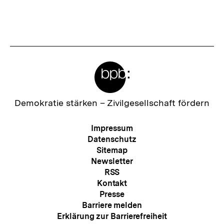
L
i
n
k
Meta-
:
Links
Zur
Demokratie stärken –
Zivilgesellschaft fördern
Startseite
der
Meta-
Impressum
bpb
Navigation
Datenschutz
Sitemap
Newsletter
RSS
Kontakt
Presse
Barriere melden
Erklärung zur Barrierefreiheit