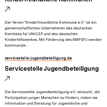
k
x
:
t
e
Der Verein "Kinderfreundliche Kommune e.V." ist ein
r
gemeinschaftliches Unternehmen des deutschen
Komitees für UNICEF und des deutschen
n
Kinderhilfswerkes. Mit Förderung des BMFSFJ werden
e
kommunale…
r
L
servicestelle-jugendbeteiligung.de
i
E
Servicestelle Jugendbeteiligung
n
x
k
t
:
e
Die Servicestelle Jugendbeteiligung e.V. versucht, die
r
Partizipation junger Menschen zu fördern, indem sie
Information und Beratung für Jugendliche und
n