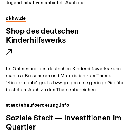
Jugendinitiativen anbietet. Auch die…
e
r
dkhw.de
L
E
Shop des deutschen
i
x
Kinderhilfswerks
n
t
k
e
:
r
Im Onlineshop des deutschen Kinderhilfswerks kann
n
man u.a. Broschüren und Materialien zum Thema
"Kinderrechte" gratis bzw. gegen eine geringe Gebühr
e
bestellen. Auch zu den Themenbereichen…
r
L
staedtebaufoerderung.info
i
E
Soziale Stadt — Investitionen im
n
x
Quartier
k