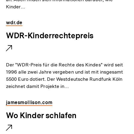
e
Kinder…
r
L
wdr.de
i
E
WDR-Kinderrechtepreis
n
x
k
t
:
e
Der "WDR-Preis für die Rechte des Kindes" wird seit
r
1996 alle zwei Jahre vergeben und ist mit insgesamt
5500 Euro dotiert. Der Westdeutsche Rundfunk Köln
n
zeichnet damit Projekte in…
e
r
jamesmollison.com
L
E
Wo Kinder schlafen
i
x
n
t