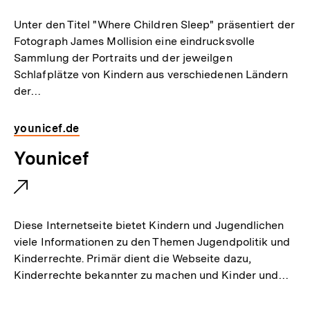
k
e
Unter den Titel "Where Children Sleep" präsentiert der
:
r
Fotograph James Mollision eine eindrucksvolle
Sammlung der Portraits und der jeweilgen
n
Schlafplätze von Kindern aus verschiedenen Ländern
e
der…
r
L
younicef.de
i
E
Younicef
n
x
k
t
:
e
Diese Internetseite bietet Kindern und Jugendlichen
r
viele Informationen zu den Themen Jugendpolitik und
Kinderrechte. Primär dient die Webseite dazu,
n
Kinderrechte bekannter zu machen und Kinder und…
e
r