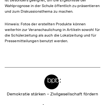
ist besonders geeignet, um die Ergebnisse der
Wahlprognose in der Schule öffentlich zu präsentieren
und zum Diskussionsthema zu machen.
Hinweis: Fotos der erstellten Produkte können
weiterhin zur Veranschaulichung in Artikeln sowohl für
die Schülerzeitung als auch die Lokalzeitung und für
Pressemitteilungen benutzt werden.
Fussnoten
Meta-
Links
Zur
Demokratie stärken –
Zivilgesellschaft fördern
Startseite
der