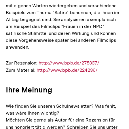
mit eigenen Worten wiedergeben und verschiedene
Beispiele zum Thema "Satire" benennen, die ihnen im
Alltag begegnet sind. Sie analysieren exemplarisch
am Beispiel des Filmclips "Frauen in der NPD"
satirische Stilmittel und deren Wirkung und können
diese Vorgehensweise später bei anderen Filmclips
anwenden.
Zur Rezension:
Interner
http://www.bpb.de/275337/
Zum Material:
Interner
http://www.bpb.de/224236/
Link:
Link:
Ihre Meinung
Wie finden Sie unseren Schulnewsletter? Was fehlt,
was wäre Ihnen wichtig?
Möchten Sie gerne als Autor für eine Rezension für
uns honoriert tätig werden? Schreiben Sie uns unter
E-