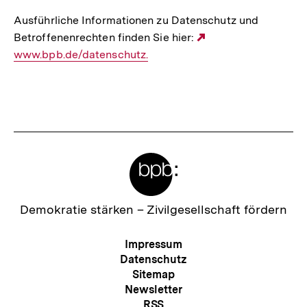
Ausführliche Informationen zu Datenschutz und
Betroffenenrechten finden Sie hier:
Externer
www.bpb.de/datenschutz.
Link:
Fussnoten
Meta-
Links
Zur
Demokratie stärken –
Zivilgesellschaft fördern
Startseite
der
Meta-
Impressum
bpb
Navigation
Datenschutz
Sitemap
Newsletter
RSS