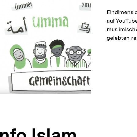
Eindimensio
auf YouTub
muslimisch
gelebten re
Info Islam