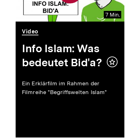
7 Min.
Video
Dauer
Video
7
Min.
Info Islam: Was
bedeutet Bid'a?
Inhalt
merken
Ein Erklärfilm im Rahmen der
Filmreihe "Begriffswelten Islam"