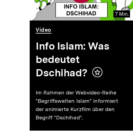
7 Min.
Video
Dauer
Video
7
Min.
Info Islam: Was
bedeutet
Dschihad?
Inhalt
merken
Im Rahmen der Webvideo-Reihe
"Begriffswelten Islam" informiert
der animierte Kurzfilm über den
Begriff "Dschihad".