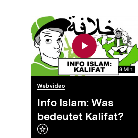
8 Min.
Video
Dauer
Webvideo
8
Min.
Info Islam: Was
bedeutet Kalifat?
Inhalt
merken