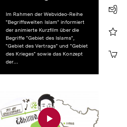
merken
Im Rahmen der Webvideo-Reihe
Konta
"Begriffswelten Islam" informiert
0
der animierte Kurzfilm über die
Begriffe "Gebiet des Islams",
Merklist
"Gebiet des Vertrags" und "Gebiet
ansehen
0
Artik
des Krieges" sowie das Konzept
im
der…
Shop-
Warenko
ansehen