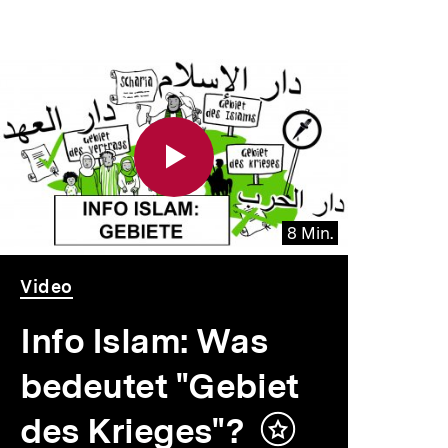
8 Min.
Video
Dauer
Video
8
Min.
Info Islam: Was
bedeutet "Gebiet
des Krieges"?
Inhalt