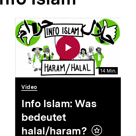
14 Min.
Video
Dauer
Video
14
Min.
Info Islam: Was
bedeutet
halal/haram?
Inhalt