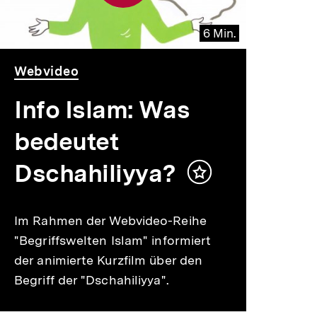
6 Min.
Video
Dauer
Webvideo
6
Min.
Info Islam: Was
bedeutet
Dschahiliyya?
Inhalt
merken
Im Rahmen der Webvideo-Reihe
"Begriffswelten Islam" informiert
der animierte Kurzfilm über den
Begriff der "Dschahiliyya".