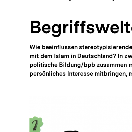
bpb.de
a
ÖFFNEN
t
i
Begriffswel
o
n
Wie beeinflussen stereotypisieren
mit dem Islam in Deutschland? In zw
politische Bildung/bpb zusammen mi
persönliches Interesse mitbringen, 