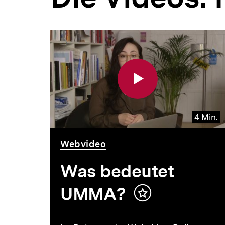
4 Min.
Video
Dauer
Webvideo
4
Min.
Was bedeutet
UMMA?
Inhalt
merken