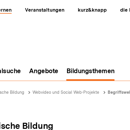
ernen
Veranstaltungen
kurz&knapp
die
alsuche
Angebote
Bildungsthemen
ion
ische Bildung
Webvideo und Social Web-Projekte
Begriffswel
ische Bildung