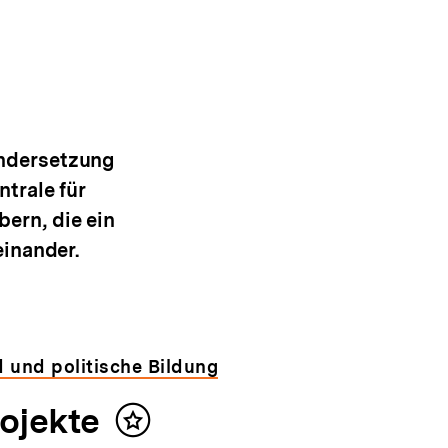
andersetzung
trale für
ern, die ein
einander.
 und politische Bildung
rojekte
Inhalt