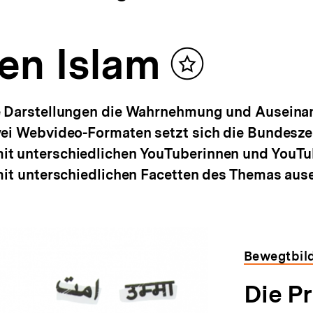
ten Islam
Inhalt
merken
de Darstellungen die Wahrnehmung und Ausein
ei Webvideo-Formaten setzt sich die Bundeszen
t unterschiedlichen YouTuberinnen und YouTub
mit unterschiedlichen Facetten des Themas aus
Bewegtbild
Die P