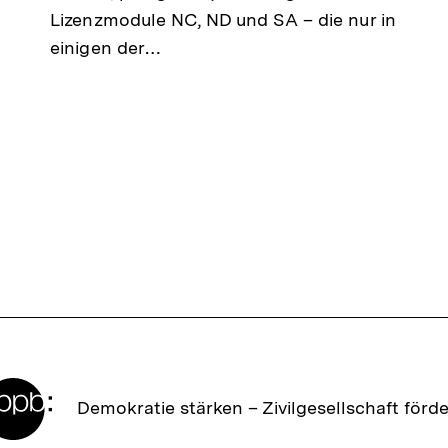
Lizenzmodule NC, ND und SA – die nur in
einigen der…
Zur
Demokratie stärken –
Zivilgesellschaft förd
Startseite
der
bpb