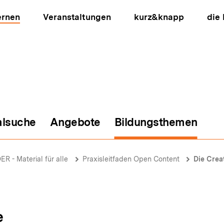
ernen
Veranstaltungen
kurz&knapp
die
alsuche
Angebote
Bildungsthemen
ion
ER - Material für alle
Praxisleitfaden Open Content
Die Crea
e