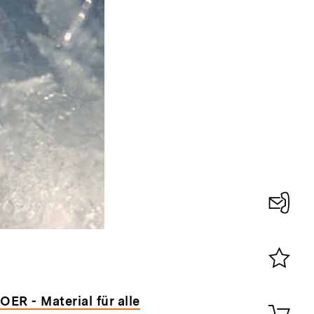
Konta
0
Merklist
ansehen
OER - Material für alle
0
Artik
im