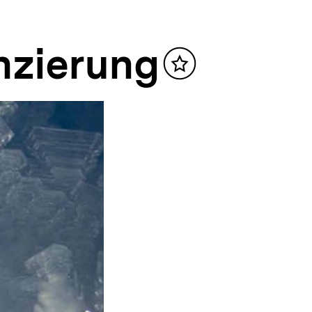
nzierung
Inhalt
merken