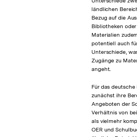
Unterschiede zwi
ländlichen Bereic
Bezug auf die Au
Bibliotheken oder
Materialien zudem 
potentiell auch fü
Unterschiede, wa
Zugänge zu Mater
angeht.
Für das deutsche
zunächst ihre Be
Angeboten der Sc
Verhältnis von be
als vielmehr komp
OER und Schulbuc