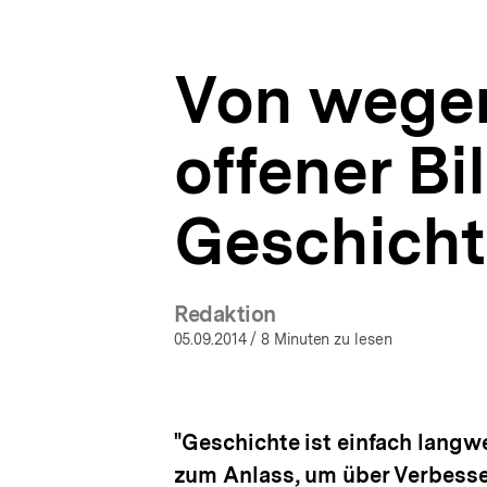
Geschichtsunterricht
a
ÖFFNEN
|
t
OER
i
-
Von wegen
o
Material
n
für
alle
offener Bi
|
bpb.de
Geschicht
Redaktion
05.09.2014
/ 8 Minuten zu lesen
"Geschichte ist einfach langw
zum Anlass, um über Verbesse