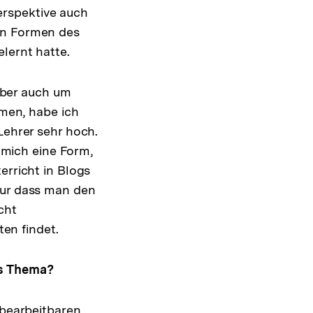
erspektive auch
en Formen des
lernt hatte.
aber auch um
men, habe ich
Lehrer sehr hoch.
r mich eine Form,
erricht in Blogs
nur dass man den
cht
en findet.
es Thema?
 bearbeitbaren