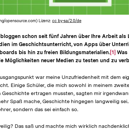
sing/opensource.com) Lizenz:
cc by-sa/2.0/de
 bloggen schon seit fünf Jahren über Ihre Arbeit als
dien im Geschichtsunterricht, von Apps über Unterri
boards bis hin zu freien Bildungsmaterialien.
Zur
[1]
Was l
die Möglichkeiten neuer Medien zu testen und zu ver
Auflös
der
Fußnot
Ausgangspunkt war meine Unzufriedenheit mit dem ei
cht. Einige Schüler, die mich sowohl in meinem zweit
n Geschichte ertragen mussten, sagten mir irgendwan
mehr Spaß mache, Geschichte hingegen langweilig sei..
ehrer, sondern das sei einfach so.
eilig? Das saß und machte mich wirklich nachdenklich