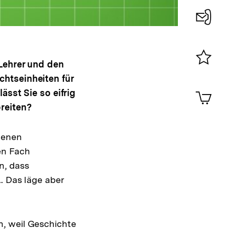
Konta
0
 Lehrer und den
Merklist
chtseinheiten für
ansehen
0
Artik
ässt Sie so eifrig
im
breiten?
ung
Shop-
Warenko
ansehen
e
genen
en Fach
n, dass
. Das läge aber
, weil Geschichte