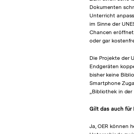
Dokumenten schnel
Unterricht anpass
im Sinne der UNE
Chancen eröffnet
oder gar kostenf
Die Projekte der 
Endgeräten koppe
bisher keine Bib
Smartphone Zugang
„Bibliothek in de
Gilt das auch fü
Ja, OER können hel