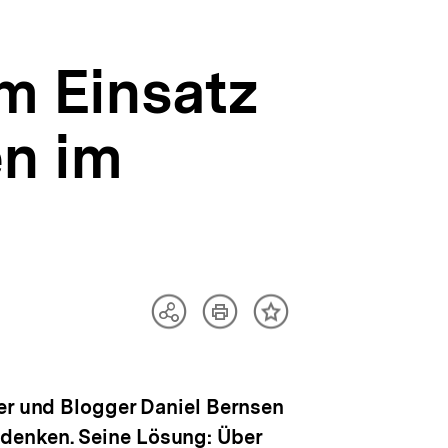
m Einsatz
en im
Artikel
Teilen
Inhalt
drucken
Optionen
merken
anzeigen
rer und Blogger Daniel Bernsen
denken. Seine Lösung: Über