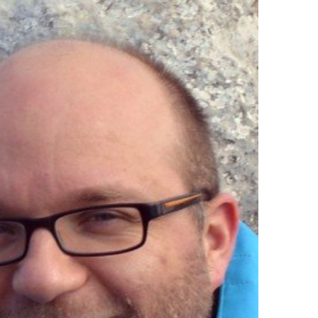
In
Lightbox
öffnen