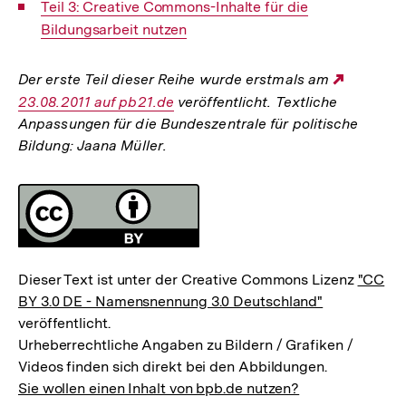
Interner
Teil 3: Creative Commons-Inhalte für die
Link:
Bildungsarbeit nutzen
Der erste Teil dieser Reihe wurde erstmals am
Externe
23.08.2011 auf pb21.de
veröffentlicht. Textliche
Link:
Anpassungen für die Bundeszentrale für politische
Bildung: Jaana Müller.
Fussnoten
Lizenz
Dieser Text ist unter der Creative Commons Lizenz
"CC
BY 3.0 DE - Namensnennung 3.0 Deutschland"
veröffentlicht.
Urheberrechtliche Angaben zu Bildern / Grafiken /
Videos finden sich direkt bei den Abbildungen.
Sie wollen einen Inhalt von bpb.de nutzen?