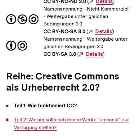
CC BY-NC-ND 3.0
(
Externer
Details
)
Namensnennung - Nicht Kommerziell
Link:
- Weitergabe unter gleichen
Bedingungen 3.0
CC BY-NC-SA 3.0
(
Externer
Details
)
Namensnennung - Weitergabe unter
Link:
gleichen Bedingungen 3.0
CC BY-SA 3.0
(
Externer
Details
)
Link:
Reihe: Creative Commons
als Urheberrecht 2.0?
Teil 1: Wie funktioniert CC?
Interner
Teil 2: Warum sollte ich meine Werke "umsonst" zur
Link:
Verfügung stellen?