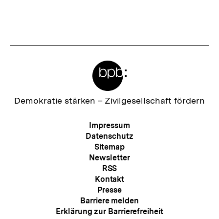
Meta-
Links
Zur
Demokratie stärken –
Zivilgesellschaft fördern
Startseite
der
Meta-
Impressum
bpb
Navigation
Datenschutz
Sitemap
Newsletter
RSS
Kontakt
Presse
Barriere melden
Erklärung zur Barrierefreiheit