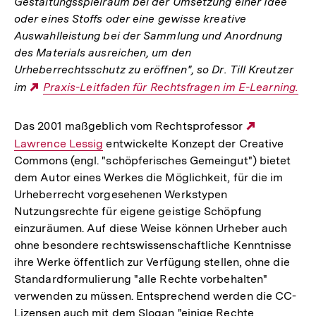
Gestaltungsspielraum bei der Umsetzung einer Idee
oder eines Stoffs oder eine gewisse kreative
Auswahlleistung bei der Sammlung und Anordnung
des Materials ausreichen, um den
Urheberrechtsschutz zu eröffnen", so Dr. Till Kreutzer
im
Externer
Praxis-Leitfaden für Rechtsfragen im E-Learning.
Link:
Das 2001 maßgeblich vom Rechtsprofessor
Externer
Lawrence Lessig
entwickelte Konzept der Creative
Link:
Commons (engl. "schöpferisches Gemeingut") bietet
dem Autor eines Werkes die Möglichkeit, für die im
Urheberrecht vorgesehenen Werkstypen
Nutzungsrechte für eigene geistige Schöpfung
einzuräumen. Auf diese Weise können Urheber auch
ohne besondere rechtswissenschaftliche Kenntnisse
ihre Werke öffentlich zur Verfügung stellen, ohne die
Standardformulierung "alle Rechte vorbehalten"
verwenden zu müssen. Entsprechend werden die CC-
Lizensen auch mit dem Slogan "einige Rechte