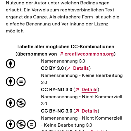
Nutzung der Autor unter welchen Bedingungen
erlaubt. Ein Verweis zum rechtsverbindlichen Text
ergänzt das Ganze. Als einfachere Form ist auch die
einfache Benennung und Verlinkung der Lizenz
möglich.
Tabelle aller möglichen CC-Kombinationen
(übernommen von
Externer
creativecommons.org
)
Namensnennung 3.0
Link:
CC BY 3.0
(
Externer
Details
)
Namensnennung - Keine Bearbeitung
Link:
3.0
CC BY-ND 3.0
(
Externer
Details
)
Namensnennung - Nicht Kommerziell
Link:
3.0
CC BY-NC 3.0
(
Externer
Details
)
Namensnennung - Nicht Kommerziell
Link:
- Keine Bearbeitung 3.0