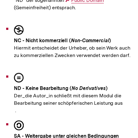
"ND" der sogenannten
Externer
Public Domain
(Gemeinfreiheit) entsprach.
Link:
NC - Nicht kommerziell (
Non-Commercial
)
Hiermit entscheidet der Urheber, ob sein Werk auch
zu kommerziellen Zwecken verwendet werden darf.
ND - Keine Bearbeitung (
No Derivatives
)
Der_die Autor_in schließt mit diesem Modul die
Bearbeitung seiner schöpferischen Leistung aus
.
SA - Weitergabe unter gleichen Bedingungen