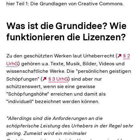
hier Teil 1: Die Grundlagen von Creative Commons.
Was ist die Grundidee? Wie
funktionieren die Lizenzen?
Zu den geschützten Werken laut Urheberrecht (
Extern
§ 2
UrhG
) gehören u.a. Texte, Musik, Bilder, Videos und
Link:
wissenschaftliche Werke. Die "persönlichen geistigen
Schöpfungen" (
Externer
§ 3 UrhG
) sind aber nur
schützenswert, wenn sie eine gewisse
Link:
"Schöpfungshöhe" erreichen und damit als
"individuell" bezeichnet werden können.
"Allerdings sind die Anforderungen an die
schöpferische Leistung des Urhebers in der Regel sehr
gering. Zumeist wird ein minimaler