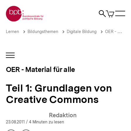
Direkt
Zur Startseite der bpb
zum
0
Artikel
Sho
Seiteninhalt
im
Naviga
Suche
springen
War
öffne
öffnen
öff
Pfadnavigation
Teil
Brotkrümelnavigation
Lernen
Bildungsthemen
Digitale Bildung
OER - Material für alle
1:
Grundlagen
von
Creative
INHALTSNAVIGATION
Commons
ÖFFNEN
|
OER - Material für alle
OER
-
Material
Teil 1: Grundlagen von
für
alle
Creative Commons
|
bpb.de
Redaktion
23.08.2011
/ 4 Minuten zu lesen