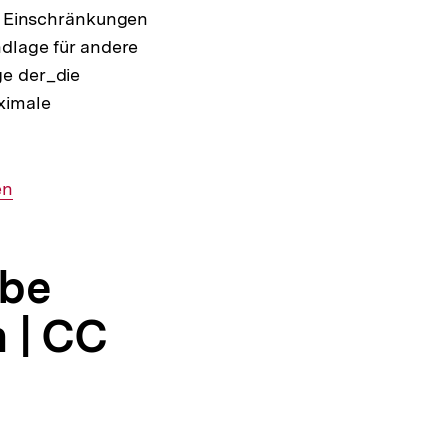
ne Einschränkungen
ndlage für andere
ge der_die
ximale
en
abe
 | CC