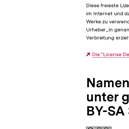
Diese freieste Li
im Internet und d
Werke zu verwende
Urheber_in genan
Verbreitung erzie
Externer
Die "License D
Link:
Namen
unter 
BY-SA 