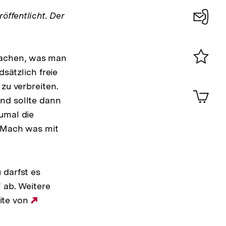
öffentlicht. Der
Konta
0
machen, was man
dsätzlich freie
Merklist
ansehen
zu verbreiten.
0
Artik
im
nd sollte dann
Shop-
umal die
Warenko
("Mach was mit
ansehen
 darfst es
" ab. Weitere
eite von
Externer
Link: