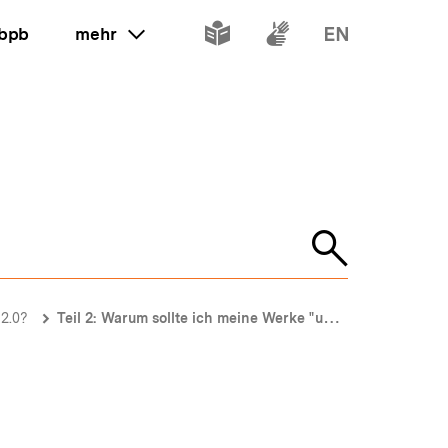
Inhalte
Inhalte
Inhalte
 bpb
mehr
ein oder ausklappen
in
in
in
leichter
Gebärdenspr
Englisch
Sprache
Suche
öffnen
 2.0?
Teil 2: Warum sollte ich meine Werke "umsonst" veröffentlichen?