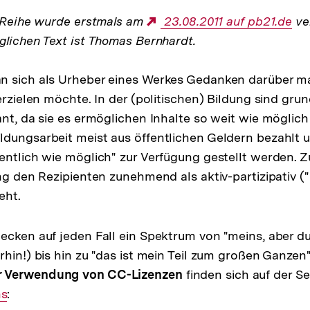
r Reihe wurde erstmals am
Externer
23.08.2011 auf pb21.de
ver
glichen Text ist Thomas Bernhardt.
Link:
n sich als Urheber eines Werkes Gedanken darüber 
erzielen möchte. In der (politischen) Bildung sind grun
ant, da sie es ermöglichen Inhalte so weit wie möglich 
dungsarbeit meist aus öffentlichen Geldern bezahlt u
entlich wie möglich" zur Verfügung gestellt werden. Z
ung den Rezipienten zunehmend als aktiv-partizipativ 
eht.
ecken auf jeden Fall ein Spektrum von "meins, aber du
rhin!) bis hin zu "das ist mein Teil zum großen Ganzen
 Verwendung von CC-Lizenzen
finden sich auf der S
ns
: