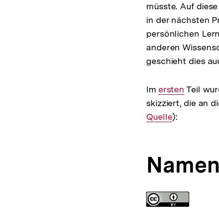
müsste. Auf diese
in der nächsten P
persönlichen Ler
anderen Wissensc
geschieht dies au
Im
Interner
ersten
Teil wu
skizziert, die an 
Link:
Quelle
):
Namens