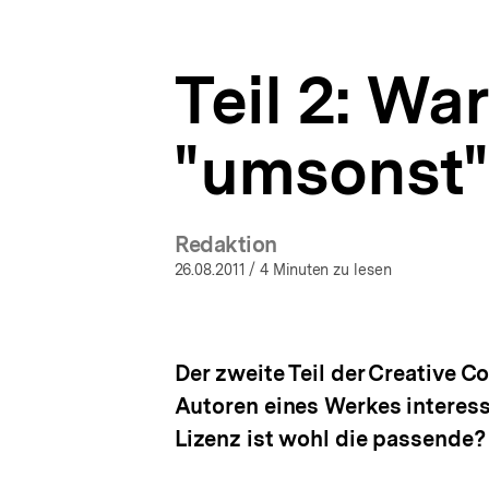
veröffentlichen?
a
ÖFFNEN
|
t
OER
i
-
Teil 2: Wa
o
Material
n
für
alle
"umsonst"
|
bpb.de
Redaktion
26.08.2011
/ 4 Minuten zu lesen
Der zweite Teil der Creative 
Autoren eines Werkes interess
Lizenz ist wohl die passende?