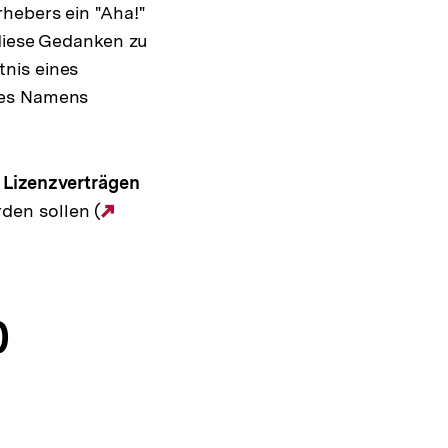
hebers ein "Aha!"
 diese Gedanken zu
nis eines
des Namens
 Lizenzverträgen
rden sollen (
Externer
Link:
0