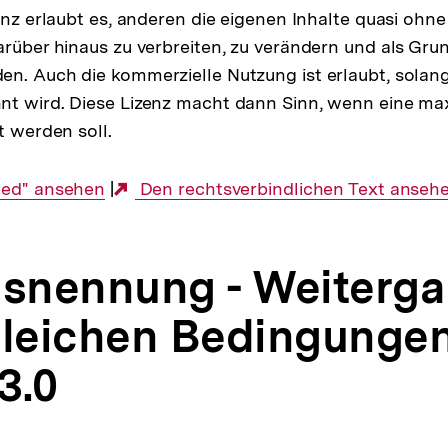
zenz erlaubt es, anderen die eigenen Inhalte quasi oh
arüber hinaus zu verbreiten, zu verändern und als Gru
n. Auch die kommerzielle Nutzung ist erlaubt, solan
nt wird. Diese Lizenz macht dann Sinn, wenn eine ma
lt werden soll.
eed" ansehen
|
Externer
Den rechtsverbindlichen Text anseh
Link:
snennung - Weiterg
gleichen Bedingungen
3.0