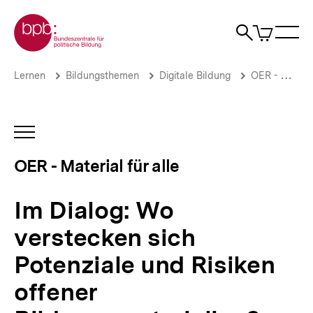
Direkt
Zur Startseite der bpb
zum
0
Artikel
Sho
Seiteninhalt
im
Naviga
Suche
springen
War
öffne
öffnen
öff
Pfadnavigation
Im
Brotkrümelnavigation
Lernen
Bildungsthemen
Digitale Bildung
OER - Material für alle
Dialog:
Wo
verstecken
sich
INHALTSNAVIGATION
Potenziale
ÖFFNEN
und
OER - Material für alle
Risiken
offener
Bildungsmaterialien?
Im Dialog: Wo
|
OER
verstecken sich
-
Material
Potenziale und Risiken
für
alle
offener
|
bpb.de