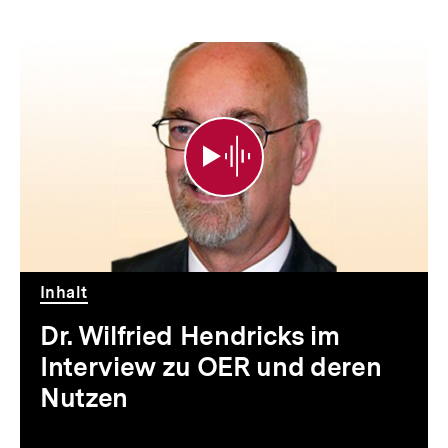
Dr.
Wilfried
Hendricks
im
Interview
zu
OER
Inhalt
und
Dr. Wilfried Hendricks im
deren
Interview zu OER und deren
Nutzen
Nutzen