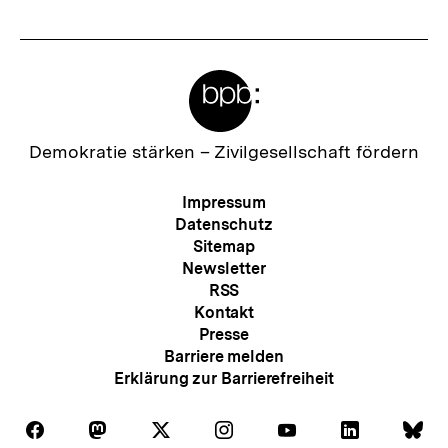
Meta-
Links
Zur
Demokratie stärken –
Zivilgesellschaft fördern
Startseite
der
Meta-
Impressum
bpb
Navigation
Datenschutz
Sitemap
Newsletter
RSS
Kontakt
Presse
Barriere melden
Erklärung zur Barrierefreiheit
Auf
Auf
Auf
Auf
Auf
Auf
Au
Folgen
Folgen
Folgen
Folgen
Folgen
Folgen
Fol