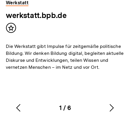
Werkstatt
werkstatt.bpb.de
Inhalt
merken
Die Werkstatt gibt Impulse für zeitgemäße politische
Bildung. Wir denken Bildung digital, begleiten aktuelle
Diskurse und Entwicklungen, teilen Wissen und
vernetzen Menschen – im Netz und vor Ort.
1
/
6
Vorherigen
Nächs
Karussellinhalt
von
Inhalt
Inhalt
anzeigen
anzei