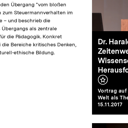
Gaps
er den Übergang "vom bloßen
in zum Steuermannverhalten im
Big
e – und beschrieb die
 Übergangs als zentrale
ür die Pädagogik. Konkret
Dat
Dr. Hara
 die Bereiche kritisches Denken,
Zeitenwe
turell-ethische Bildung.
als
Wissensc
Herausfo
Zei
Inhalt
merken
Vortrag au
Welt als Th
in
15.11.2017
Gese