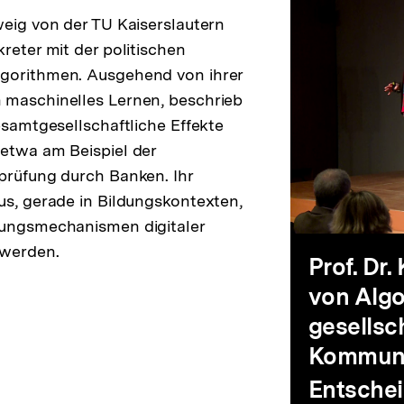
Prof.
weig von der TU Kaiserslautern
Wis
reter mit der politischen
Dr.
gorithmen. Ausgehend von ihrer
 maschinelles Lernen, beschrieb
und
Kath
esamtgesellschaftliche Effekte
etwa am Beispiel der
Polit
prüfung durch Banken. Ihr
Zwei
us, gerade in Bildungskontexten,
kungsmechanismen digitaler
und
 werden.
Der
Prof. Dr.
von Algo
als
Einf
gesellsc
Kommuni
Her
Entsche