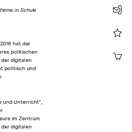
Link:
Thema in Schule
Konta
0
Merklist
2016 hat der
ansehen
0
res politischen
Artik
im
der digitalen
Shop-
t politisch und
Warenko
n
ansehen
e und Unterricht",
er
teure im Zentrum
der digitalen