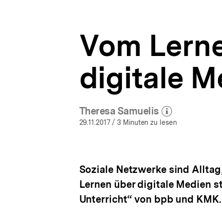
|
a
ÖFFNEN
Lehrende
t
der
i
Zukunft
Vom Lerne
o
|
n
bpb.de
digitale M
Theresa Samuelis
(Mehr zum Autor)
öffnen
29.11.2017
/ 3 Minuten zu lesen
Soziale Netzwerke sind Allta
Lernen über digitale Medien s
Unterricht“ von bpb und KMK.