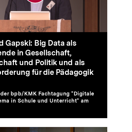
ki:
a
ld Gapski: Big Data als
nde in Gesellschaft,
haft und Politik und als
rderung für die Pädagogik
tenwende
f der bpb/KMK Fachtagung "Digitale
ema in Schule und Unterricht" am
llschaft,