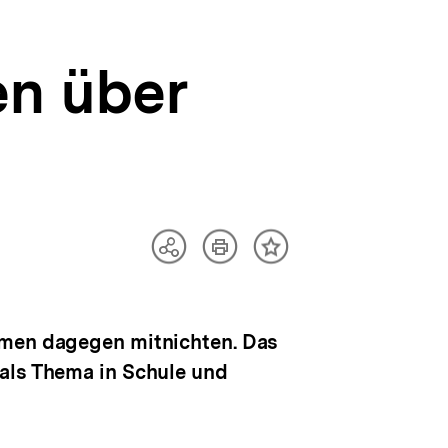
en über
Artikel
Teilen
Inhalt
drucken
Optionen
merken
anzeigen
hmen dagegen mitnichten. Das
 als Thema in Schule und