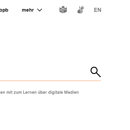
Inhalte
Inhalte
Inhalte
 bpb
mehr
ein oder ausklappen
in
in
in
leichter
Gebärdenspr
Englisch
Sprache
Suche
öffnen
en mit zum Lernen über digitale Medien