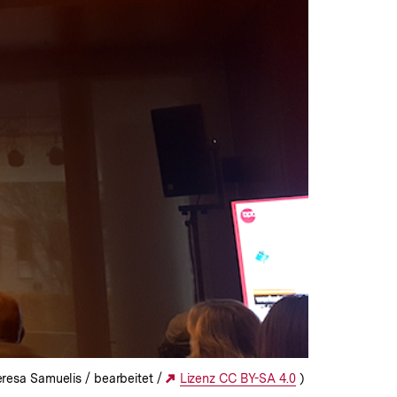
heresa Samuelis / bearbeitet /
Externer
Lizenz CC BY-SA 4.0
)