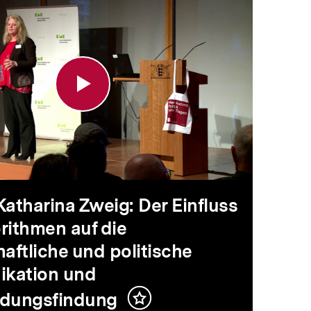
senschaft
arina
ik
g:
 Katharina Zweig: Der Einfluss
rithmen auf die
luss
haftliche und politische
kation und
ausforderung
idungsfindung
Inhalt