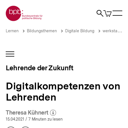
Direkt
Zur Startseite der bpb
zum
0
Artikel
Sho
Seiteninhalt
im
Naviga
Suche
springen
War
öffne
öffnen
öff
Pfadnavigation
Digitalkompetenzen
Brotkrümelnavigation
Lernen
Bildungsthemen
Digitale Bildung
werkstatt.bpb.de
von
Lehrenden
|
Lehrende
INHALTSNAVIGATION
der
ÖFFNEN
Zukunft
Lehrende der Zukunft
|
bpb.de
Digitalkompetenzen von
Lehrenden
Theresa Kühnert
(Mehr zum Autor)
öffnen
15.04.2021
/ 7 Minuten zu lesen