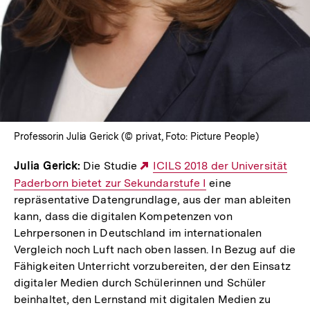
Professorin Julia Gerick (© privat, Foto: Picture People)
Julia Gerick:
Die Studie
Externer
ICILS 2018 der Universität
Paderborn bietet zur Sekundarstufe I
Link:
eine
repräsentative Datengrundlage, aus der man ableiten
kann, dass die digitalen Kompetenzen von
Lehrpersonen in Deutschland im internationalen
Vergleich noch Luft nach oben lassen. In Bezug auf die
Fähigkeiten Unterricht vorzubereiten, der den Einsatz
digitaler Medien durch Schülerinnen und Schüler
beinhaltet, den Lernstand mit digitalen Medien zu