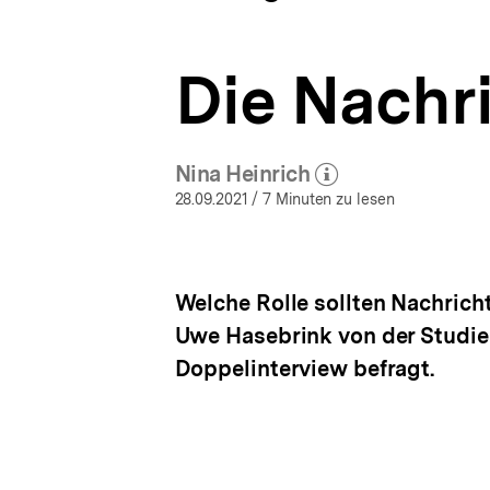
bpb.de
a
ÖFFNEN
t
i
Die Nachri
o
n
Nina Heinrich
(Mehr zum Autor)
öffnen
28.09.2021
/ 7 Minuten zu lesen
Welche Rolle sollten Nachric
Uwe Hasebrink von der Studie
Doppelinterview befragt.