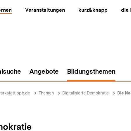
ernen
Veranstaltungen
kurz&knapp
die
alsuche
Angebote
Bildungsthemen
ion
erkstatt.bpb.de
Themen
Digitalisierte Demokratie
Die Na
mokratie