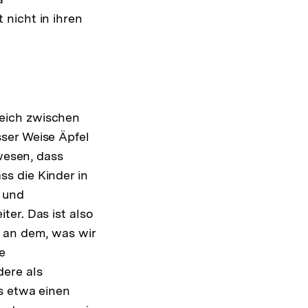
nicht in ihren
eich zwischen
ser Weise Äpfel
ewesen, dass
s die Kinder in
r und
er. Das ist also
e an dem, was wir
e
ere als
s etwa einen