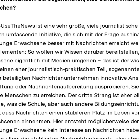
schen?
UseTheNews ist eine sehr große, viele journalistische
 umfassende Initiative, die sich mit der Frage ausein
junge Erwachsene besser mit Nachrichten erreicht we
Elementen: So wollen wir Wissen darüber bereitstellen
sene eigentlich mit Medien umgehen – das ist der wis
s einen eher journalistisch-praktischen Teil, sogenannt
e beteiligten Nachrichtenunternehmen innovative Ans
tung oder Nachrichtenaufbereitung ausprobieren. Sie
e Menschen zu erreichen. Der dritte Strang ist eher bi
age, was die Schule, aber auch andere Bildungseinrich
 dass Nachrichten einen stabileren Platz im Leben v
hsenen einnehmen. Hier entsteht möglicherweise der
unge Erwachsene kein Interesse an Nachrichten haben
or allem die etablierten Nachrichtenformate, also etw