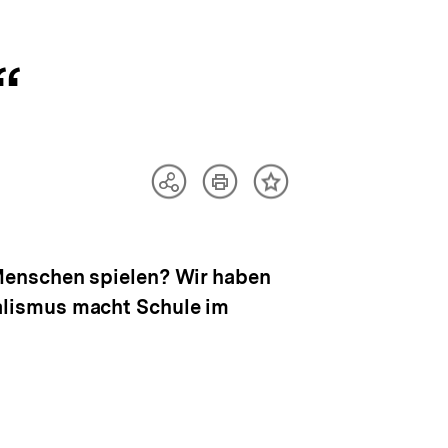
“
Artikel
Teilen
Inhalt
drucken
Optionen
merken
anzeigen
Menschen spielen? Wir haben
alismus macht Schule im