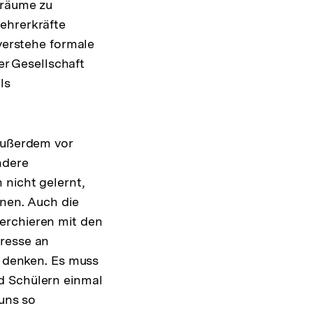
lräume zu
ehrerkräfte
 verstehe formale
der Gesellschaft
ls
außerdem vor
ndere
 nicht gelernt,
nnen. Auch die
erchieren mit den
eresse an
r denken. Es muss
d Schülern einmal
 uns so