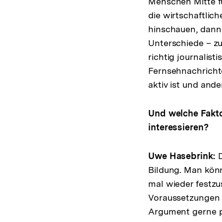
Menschen Mitte fü
die wirtschaftlic
hinschauen, dann 
Unterschiede – zum
richtig journalist
Fernsehnachrichte
aktiv ist und ande
Und welche Fakto
interessieren?
Uwe Hasebrink:
D
Bildung. Man könn
mal wieder festzu
Voraussetzungen m
Argument gerne p