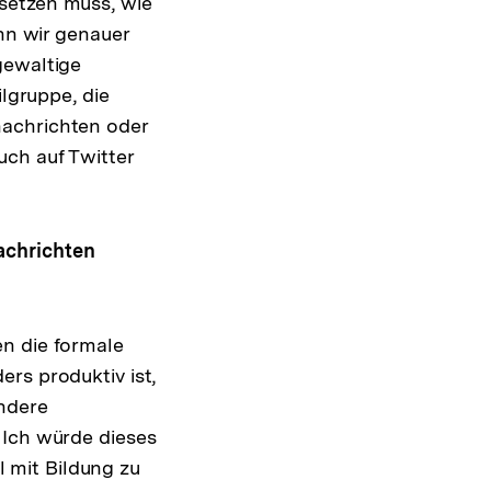
setzen muss, wie
enn wir genauer
gewaltige
ilgruppe, die
ionachrichten oder
uch auf Twitter
achrichten
en die formale
rs produktiv ist,
andere
 Ich würde dieses
 mit Bildung zu