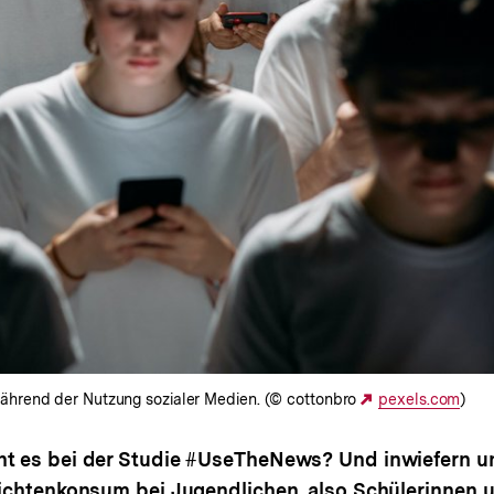
ährend der Nutzung sozialer Medien. (© cottonbro
Externer
pexels.com
)
Link:
 es bei der Studie #UseTheNews? Und inwiefern un
ichtenkonsum bei Jugendlichen, also Schülerinnen 