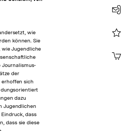
Konta
0
andersetzt, wie
rden können. Sie
Merklist
ansehen
, wie Jugendliche
0
Artik
senschaftliche
im
e Journalismus-
Shop-
Warenko
ätze der
ansehen
 erhoffen sich
ldungsorientiert
tungen dazu
on Jugendlichen
 Eindruck, dass
, dass sie diese
a