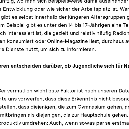
nfzig, wo man sich beispielsweise damit auseinander
he Entwicklung oder wie sicher der Arbeitsplatz ist. W
gibt es selbst innerhalb der jüngeren Altersgruppen 
 Beispiel gibt es unter den 14 bis 17-Jährigen eine Te
isch interessiert ist, die gezielt und relativ häufig Rad
n konsumiert oder Online-Magazine liest, durchaus a
re Dienste nutzt, um sich zu informieren.
ren entscheiden darüber, ob Jugendliche sich für N
er vermutlich wichtigste Faktor ist nach unseren Dat
te uns vorwerfen, dass diese Erkenntnis nicht besonde
stellen, dass diejenigen, die zum Gymnasium gehen, 
itbringen als diejenigen, die zur Hauptschule gehen.
roduktiv umdrehen: Auch, wenn sowas per se erstmal