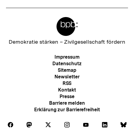
Meta-
Links
Zur
Demokratie stärken –
Zivilgesellschaft fördern
Startseite
der
Meta-
Impressum
bpb
Navigation
Datenschutz
Sitemap
Newsletter
RSS
Kontakt
Presse
Barriere melden
Erklärung zur Barrierefreiheit
Auf
Auf
Auf
Auf
Auf
Auf
Au
Folgen
Folgen
Folgen
Folgen
Folgen
Folgen
Fol
Facebook
Mastodon
X
Instagram
Youtube
LinkedIn
Bl
Sie
Sie
Sie
Sie
Sie
Sie
Sie