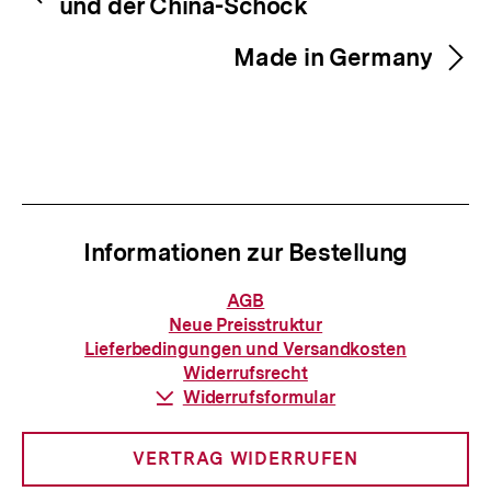
und der China-Schock
Made in Germany
Informationen zur Bestellung
Informationen
AGB
zur
Neue Preisstruktur
Bestellung
Lieferbedingungen und Versandkosten
Widerrufsrecht
Download-
Widerrufsformular
Link:
VERTRAG WIDERRUFEN