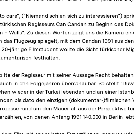
 care", ("Niemand schien sich zu interessieren") spri
türkischen Regisseurs Can Candan zu Beginn des Do
n – Walls". Zu diesen Worten zeigt uns die Kamera ei
ich das Flugzeug spiegelt, mit dem Candan 1991 aus de
 20-jährige Filmstudent wollte die Sicht türkischer Mi
umentarisch festhalten.
ollte der Regisseur mit seiner Aussage Recht behalten
uch in den Folgejahren überschaubar. So stellt "Duva
chen wieder in der Türkei lebenden und an einer Istanb
dan bis dato den einzigen (dokumentar-)filmischen V
ozesse rund um den Mauerfall aus der Perspektive tü
erzählen, von denen Anfang 1991 140.000 in Berlin leb