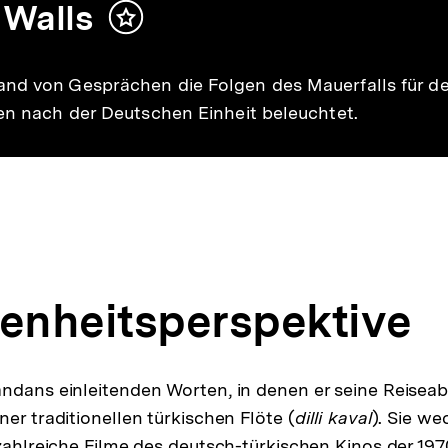
 Walls
Inhalt
merken
and von Gesprächen die Folgen des Mauerfalls für d
ren nach der Deutschen Einheit beleuchtet.
fenheitsperspektive
ndans einleitenden Worten, in denen er seine Reiseabs
er traditionellen türkischen Flöte (
dilli kaval
). Sie we
 zahlreiche Filme des deutsch-türkischen Kinos der 197