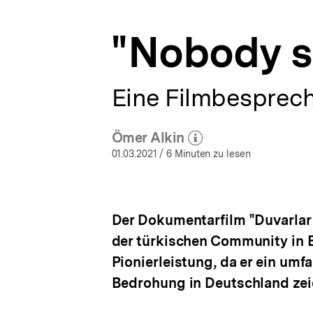
Deutsche
a
Einheit
t
|
"Nobody s
i
bpb.de
o
n
Eine Filmbesprech
Ömer Alkin
(Mehr zum Autor)
öffnen
01.03.2021
/ 6 Minuten zu lesen
Der Dokumentarfilm "Duvarlar 
der türkischen Community in B
Pionierleistung, da er ein um
Bedrohung in Deutschland zei