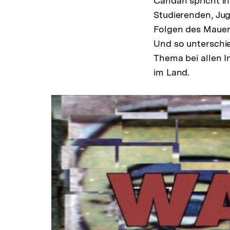
Candan spricht in
Studierenden, Jug
Folgen des Mauerf
Und so unterschie
Thema bei allen 
im Land.
Duvarlar
–
Mauern
–