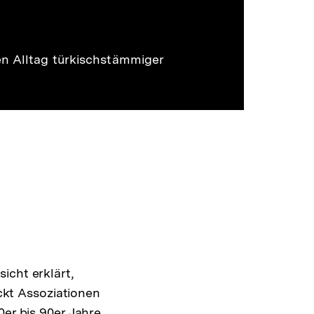
en Alltag türkischstämmiger
icht erklärt,
ckt Assoziationen
0er bis 90er Jahre