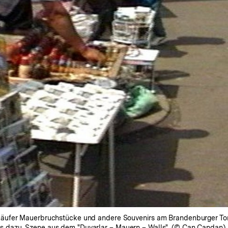
ufer Mauerbruchstücke und andere Souvenirs am Brandenburger Tor. E
 dazu. Szene aus dem "Duvarlar – Mauern – Walls". (© Can Candan)