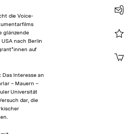
cht die Voice-
Konta
kumentarfilms
0
ne glänzende
n USA nach Berlin
Merklist
grant*innen auf
ansehen
0
Artik
im
Shop-
Warenko
: Das Interesse an
ansehen
rlar – Mauern –
uler Universität
ersuch dar, die
rkischer
ten.