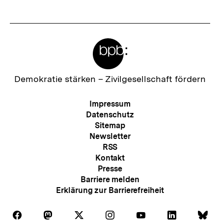
Meta-
Links
Zur
Demokratie stärken –
Zivilgesellschaft fördern
Startseite
der
Meta-
Impressum
bpb
Navigation
Datenschutz
Sitemap
Newsletter
RSS
Kontakt
Presse
Barriere melden
Erklärung zur Barrierefreiheit
Auf
Auf
Auf
Auf
Auf
Auf
Au