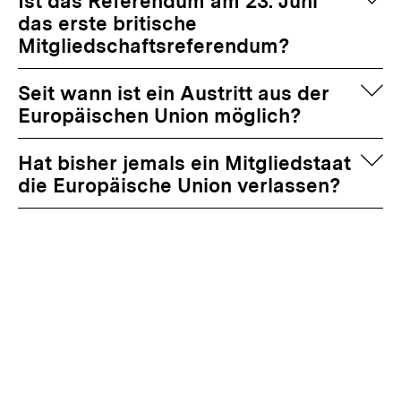
auf
Ist das Referendum am 23. Juni
das erste britische
Mitgliedschaftsreferendum?
auf
Seit wann ist ein Austritt aus der
Europäischen Union möglich?
auf
Hat bisher jemals ein Mitgliedstaat
die Europäische Union verlassen?