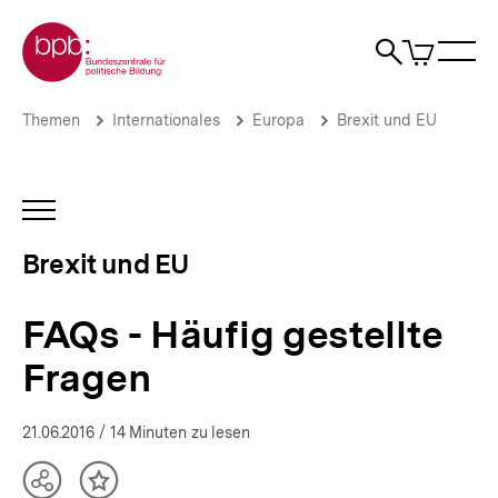
Direkt
Zur Startseite der bpb
zum
0
Artikel
Sho
Seiteninhalt
im
Naviga
Suche
springen
War
öffne
öffnen
öff
Pfadnavigation
FAQs
Brotkrümelnavigation
Themen
Internationales
Europa
Brexit und EU
-
Häufig
gestellte
Fragen
INHALTSNAVIGATION
|
ÖFFNEN
Der
Brexit und EU
Brexit
und
die
FAQs - Häufig gestellte
britische
Sonderrolle
Fragen
in
der
EU
21.06.2016
/ 14 Minuten zu lesen
|
bpb.de
Teilen
Inhalt