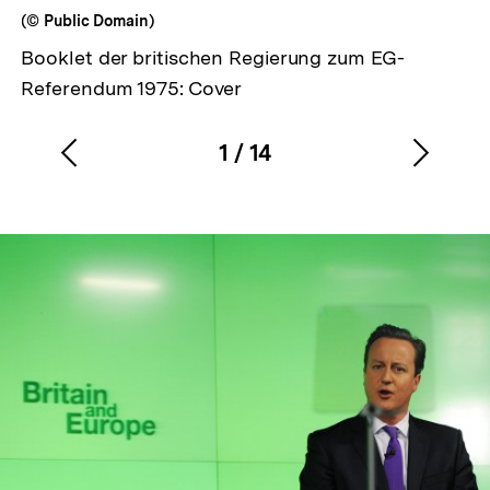
(© Public Domain)
Booklet der britischen Regierung zum EG-
Referendum 1975: Cover
1
/
14
Vorherigen
Nächs
Karussellinhalt
von
Inhalt
Inhalt
anzeigen
anzei
In
Lightbox
öffnen