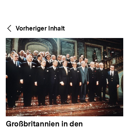
Weitere
Content-
Vorheriger Inhalt
Navigation
Inhalte
V
Großbritannien in den