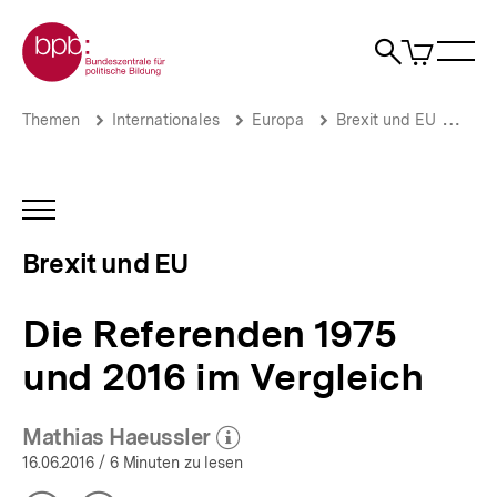
Direkt
Zur Startseite der bpb
zum
0
Artikel
Sho
Seiteninhalt
im
Naviga
Suche
springen
War
öffne
öffnen
öff
Pfadnavigation
Die
Brotkrümelnavigation
Themen
Internationales
Europa
Brexit und EU
Ges
Referenden
1975
und
2016
INHALTSNAVIGATION
im
ÖFFNEN
Vergleich
Brexit und EU
|
Der
Brexit
Die Referenden 1975
und
die
und 2016 im Vergleich
britische
Sonderrolle
in
Mathias Haeussler
der
(Mehr zum Autor)
öffnen
16.06.2016
/ 6 Minuten zu lesen
EU
|