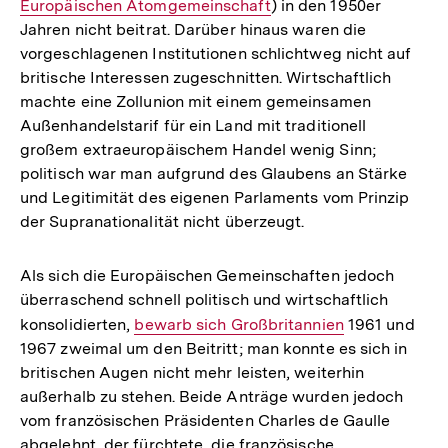
Europäischen Atomgemeinschaft
) in den 1950er
Link:
Jahren nicht beitrat. Darüber hinaus waren die
vorgeschlagenen Institutionen schlichtweg nicht auf
britische Interessen zugeschnitten. Wirtschaftlich
machte eine Zollunion mit einem gemeinsamen
Außenhandelstarif für ein Land mit traditionell
großem extraeuropäischem Handel wenig Sinn;
politisch war man aufgrund des Glaubens an Stärke
und Legitimität des eigenen Parlaments vom Prinzip
der Supranationalität nicht überzeugt.
Als sich die Europäischen Gemeinschaften jedoch
überraschend schnell politisch und wirtschaftlich
konsolidierten,
Interner
bewarb sich Großbritannien
1961 und
1967 zweimal um den Beitritt; man konnte es sich in
Link:
britischen Augen nicht mehr leisten, weiterhin
außerhalb zu stehen. Beide Anträge wurden jedoch
vom französischen Präsidenten Charles de Gaulle
abgelehnt, der fürchtete, die französische