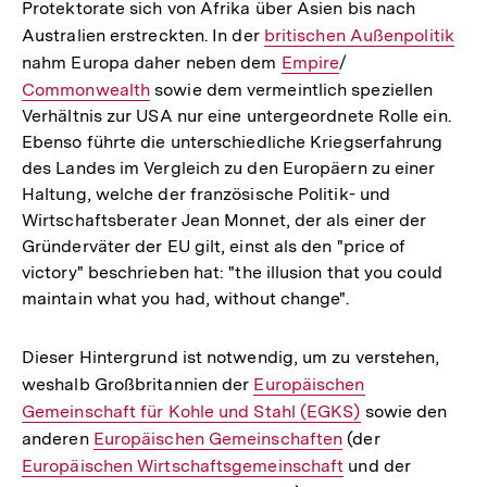
Protektorate sich von Afrika über Asien bis nach
Australien erstreckten. In der
Interner
britischen Außenpolitik
nahm Europa daher neben dem
Link:
Interner
Empire
/
Interner
Commonwealth
sowie dem vermeintlich speziellen
Link:
Link:
Verhältnis zur USA nur eine untergeordnete Rolle ein.
Ebenso führte die unterschiedliche Kriegserfahrung
des Landes im Vergleich zu den Europäern zu einer
Haltung, welche der französische Politik- und
Wirtschaftsberater Jean Monnet, der als einer der
Gründerväter der EU gilt, einst als den "price of
victory" beschrieben hat: "the illusion that you could
maintain what you had, without change".
Dieser Hintergrund ist notwendig, um zu verstehen,
weshalb Großbritannien der
Interner
Europäischen
Gemeinschaft für Kohle und Stahl (EGKS)
Link:
sowie den
anderen
Interner
Europäischen Gemeinschaften
(der
Interner
Europäischen Wirtschaftsgemeinschaft
Link:
und der
Link:
Interner