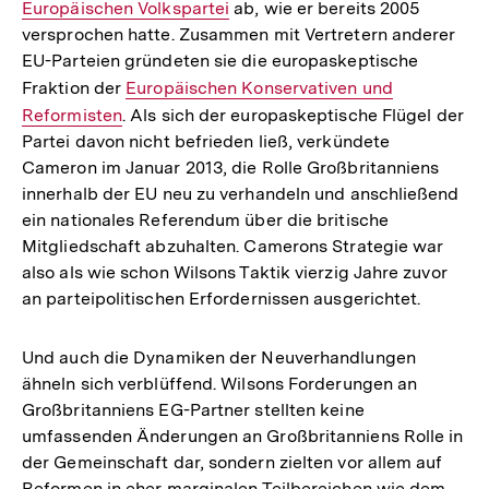
Europäischen Volkspartei
ab, wie er bereits 2005
Link
versprochen hatte. Zusammen mit Vertretern anderer
EU-Parteien gründeten sie die europaskeptische
Fraktion der
Interner
Europäischen Konservativen und
Reformisten
. Als sich der europaskeptische Flügel der
Link:
Partei davon nicht befrieden ließ, verkündete
Cameron im Januar 2013, die Rolle Großbritanniens
innerhalb der EU neu zu verhandeln und anschließend
ein nationales Referendum über die britische
Mitgliedschaft abzuhalten. Camerons Strategie war
also als wie schon Wilsons Taktik vierzig Jahre zuvor
an parteipolitischen Erfordernissen ausgerichtet.
Und auch die Dynamiken der Neuverhandlungen
ähneln sich verblüffend. Wilsons Forderungen an
Großbritanniens EG-Partner stellten keine
umfassenden Änderungen an Großbritanniens Rolle in
der Gemeinschaft dar, sondern zielten vor allem auf
Reformen in eher marginalen Teilbereichen wie dem