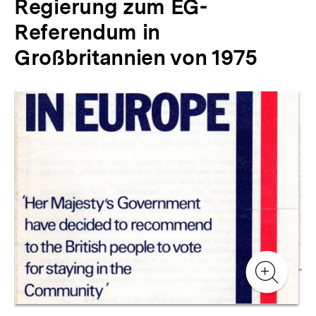
Regierung zum EG-
Referendum in
Großbritannien von 1975
Inhaltskarussell
überspringen
Zur
Zur
Galerieansicht
Gale
Zur
Gale