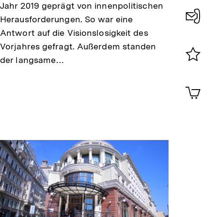
Jahr 2019 geprägt von innenpolitischen
Herausforderungen. So war eine
Konta
Antwort auf die Visionslosigkeit des
Vorjahres gefragt. Außerdem standen
0
der langsame…
Merklist
ansehen
0
Artik
im
Shop-
Warenko
ansehen