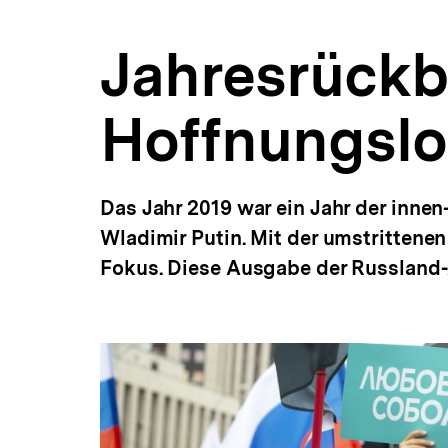
bpb.de
a
t
Jahresrückb
i
o
n
Hoffnungslo
Das Jahr 2019 war ein Jahr der innen
Wladimir Putin. Mit der umstrittene
Fokus. Diese Ausgabe der Russland-A