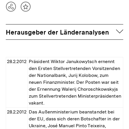
Teilen
Inhalt
Optionen
merken
anzeigen
auf
Herausgeber der Länderanalysen
28.2.2012
Präsident Wiktor Janukowytsch ernennt
den Ersten Stellvertretenden Vorsitzenden
der Nationalbank, Jurij Kolobow, zum
neuen Finanzminister. Der Posten war seit
der Ernennung Walerij Choroschkowskyjs
zum Stellvertretenden Ministerpräsidenten
vakant.
28.2.2012
Das Außenministerium beanstandet bei
der EU, dass sich deren Botschafter in der
Ukraine, José Manuel Pinto Teixeira,