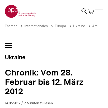
Direkt
Zur Startseite der bpb
zum
0
Artikel
Sho
Seiteninhalt
im
Naviga
Suche
springen
War
öffne
öffnen
öff
Pfadnavigation
Chronik:
Brotkrümelnavigation
Themen
Internationales
Europa
Ukraine
Archiv 2012
Vom
28.
Februar
bis
INHALTSNAVIGATION
12.
ÖFFNEN
März
Ukraine
2012
|
Ukraine-
Chronik: Vom 28.
Analysen
|
Februar bis 12. März
bpb.de
2012
14.05.2012
/ 2 Minuten zu lesen