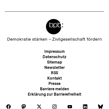
Meta-
Links
Zur
Demokratie stärken –
Zivilgesellschaft fördern
Startseite
der
Meta-
Impressum
bpb
Navigation
Datenschutz
Sitemap
Newsletter
RSS
Kontakt
Presse
Barriere melden
Erklärung zur Barrierefreiheit
Auf
Auf
Auf
Auf
Auf
Auf
Au