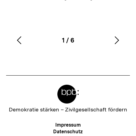
1
/
6
Vorherigen
Nächs
Karussellinhalt
von
Inhalt
Inhalt
anzeigen
anzei
Meta-
Links
Zur
Demokratie stärken –
Zivilgesellschaft fördern
Startseite
der
Meta-
Impressum
bpb
Navigation
Datenschutz