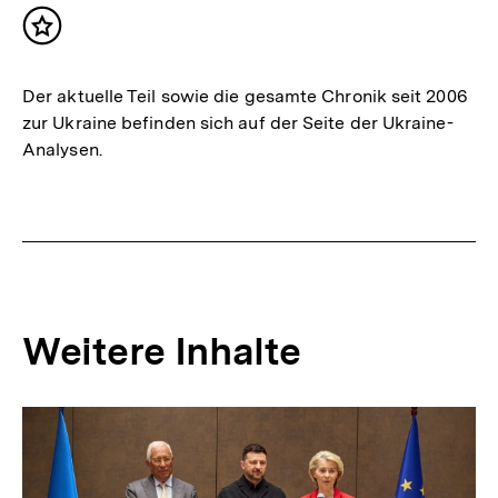
Inhalt
merken
Der aktuelle Teil sowie die gesamte Chronik seit 2006
zur Ukraine befinden sich auf der Seite der Ukraine-
Analysen.
Weitere Inhalte
Inhaltskarousell
Inhaltskarussell
für
überspringen
weitere
Inhalte