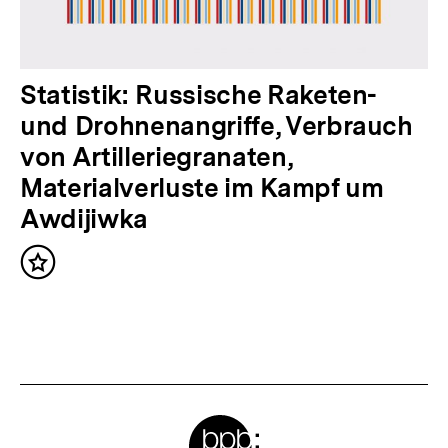
h
a
l
N
Statistik: Russische Raketen-
t
ä
und Drohnenangriffe, Verbrauch
:
c
von Artilleriegranaten,
h
Materialverluste im Kampf um
s
Awdijiwka
t
Inhalt
e
merken
r
I
n
h
Meta-
a