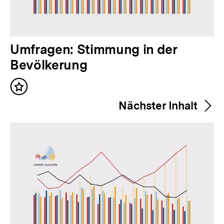
V
Umfragen: Stimmung in der
o
Bevölkerung
r
Inhalt
h
merken
Nächster Inhalt
e
r
i
g
e
r
I
n