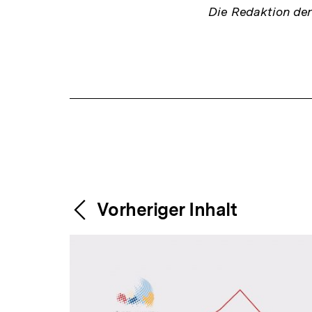
Die Redaktion de
Fussnoten
Content-
Weitere
Vorheriger Inhalt
Navigation
Inhalte