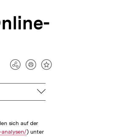
nline-
Artikel
Teilen
Inhalt
drucken
Optionen
merken
anzeigen
aufklappen
en sich auf der
-analysen/
) unter