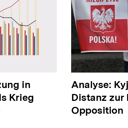
zung in
N
Analyse: Ky
s Krieg
ä
Distanz zur
c
Opposition
halt
erken
h