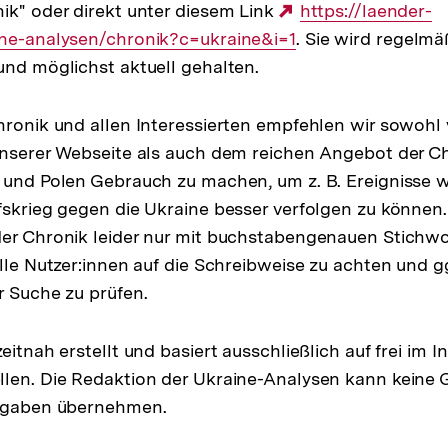
ik" oder direkt unter diesem Link
Link:
Externer
https://laender-
ine-analysen/chronik?c=ukraine&i=1
. Sie wird regelm
Link:
und möglichst aktuell gehalten.
hronik und allen Interessierten empfehlen wir sowohl
unserer Webseite als auch dem reichen Angebot der C
 und Polen Gebrauch zu machen, um z. B. Ereignisse 
fskrieg gegen die Ukraine besser verfolgen zu können. 
der Chronik leider nur mit buchstabengenauen Stichwo
alle Nutzer:innen auf die Schreibweise zu achten und g
r Suche zu prüfen.
eitnah erstellt und basiert ausschließlich auf frei im I
len. Die Redaktion der Ukraine-Analysen kann keine 
Angaben übernehmen.