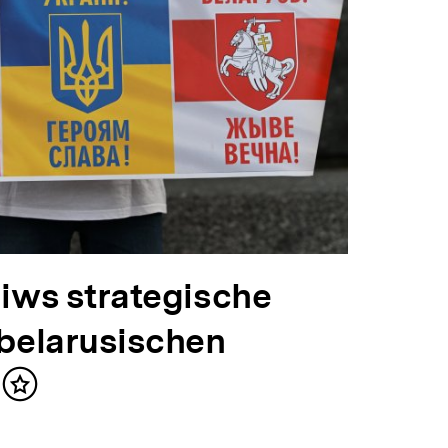
jiws strategische
 belarusischen
Inhalt
merken