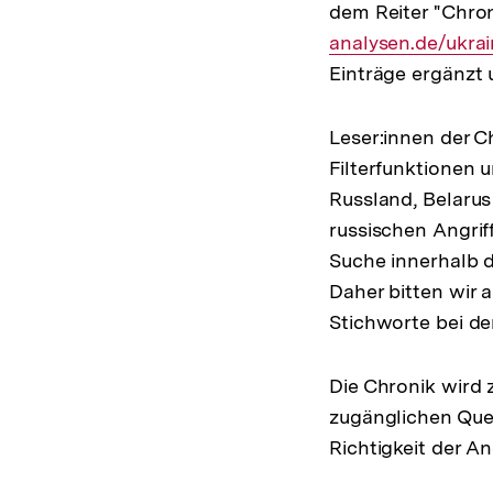
dem Reiter "Chron
analysen.de/ukra
Einträge ergänzt 
Leser:innen der C
Filterfunktionen 
Russland, Belarus
russischen Angrif
Suche innerhalb 
Daher bitten wir 
Stichworte bei de
Die Chronik wird z
zugänglichen Quel
Richtigkeit der 