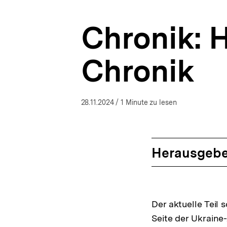
|
a
bpb.de
t
Chronik: H
i
o
n
Chronik
28.11.2024
/ 1 Minute zu lesen
Herausgebe
Der aktuelle Teil
Seite der Ukraine