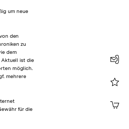
äßig um neue
 von den
hroniken zu
wie dem
Aktuell ist die
rten möglich.
Konta
gf. mehrere
0
Merklist
ansehen
0
nternet
Artik
im
Gewähr für die
Shop-
Warenko
ansehen