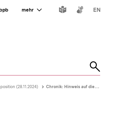
Inhalte
Inhalte
Inhalte
 bpb
mehr
ein oder ausklappen
in
in
in
leichter
Gebärdenspr
Englisch
Sprache
Suche
öffnen
position (28.11.2024)
Chronik: Hinweis auf die Online-Chronik