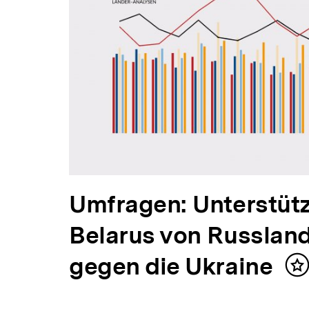
V
Umfragen: Unterstüt
o
Belarus von Russland
r
gegen die Ukraine
In
m
h