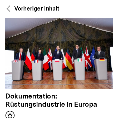
Weitere
Content-
Vorheriger Inhalt
Navigation
Inhalte
V
Dokumentation:
o
Rüstungsindustrie in Europa
r
Inhalt