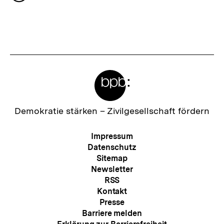
h
merken
s
t
e
r
Meta-
I
Links
n
h
Zur
Demokratie stärken –
Zivilgesellschaft fördern
Startseite
a
der
Meta-
Impressum
l
bpb
Navigation
Datenschutz
t
Sitemap
Newsletter
:
RSS
Kontakt
Presse
Barriere melden