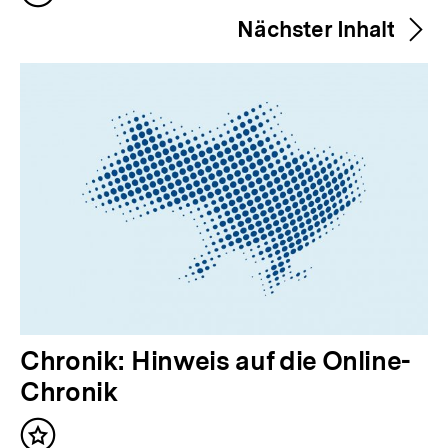
h
merken
Nächster Inhalt
e
r
i
g
e
r
I
n
h
a
l
N
Chronik: Hinweis auf die Online-
t
ä
Chronik
:
c
Inhalt