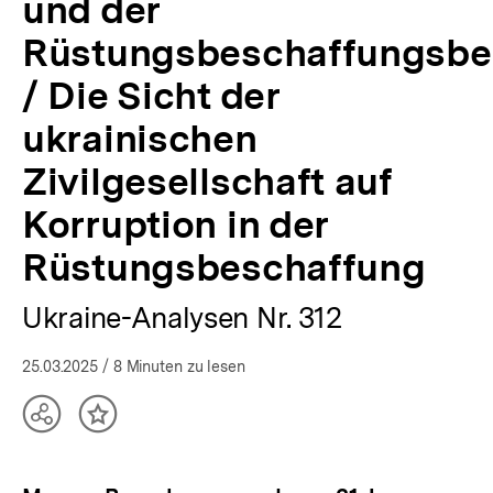
und der
in
der
Rüstungsbeschaffungsbe
Rüstungsbeschaffung
|
/ Die Sicht der
Ukraine-
Analysen
ukrainischen
|
Zivilgesellschaft auf
bpb.de
Korruption in der
Rüstungsbeschaffung
Ukraine-Analysen Nr. 312
25.03.2025
/ 8 Minuten zu lesen
Teilen
Inhalt
Optionen
merken
anzeigen