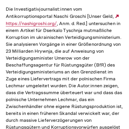
Die Investigativjournalist:innen vom
Antikorruptionsportal Naschi Groschi [Unser Geld,
Ext
https://nashigroshi.org/
, Anm. d. Red.] untersuchen in
Link
einem Artikel für Dserkalo Tyschnja mutmaßliche
Korruption im ukrainischen Verteidigungsministerium.
Sie analysieren Vorgänge in einer Größenordnung von
23 Milliarden Hrywnja, die auf Anweisung von
Verteidigungsminister Umerow von der
Beschaffungsagentur für Rüstungsgüter (BfR) des
Verteidigungsministeriums an den Grenzdienst im
Zuge eines Liefervertrags mit der polnischen Firma
Lechmar umgeleitet wurden. Die Autor:innen zeigen,
dass die Vertragssumme überteuert war und dass das
polnische Unternehmen Lechmar, das ein
Zwischenhändler ohne eigene Rüstungsproduktion ist,
bereits in einen früheren Skandal verwickelt war, der
durch massive Lieferverzögerungen von
Rüstungsgütern und Korruptionsvorwürfen ausgelöst