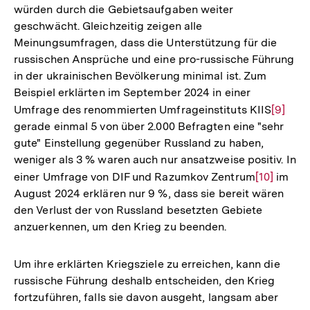
würden durch die Gebietsaufgaben weiter
geschwächt. Gleichzeitig zeigen alle
Meinungsumfragen, dass die Unterstützung für die
russischen Ansprüche und eine pro-russische Führung
in der ukrainischen Bevölkerung minimal ist. Zum
Beispiel erklärten im September 2024 in einer
Umfrage des renommierten Umfrageinstituts KIIS
Zur
[9]
gerade einmal 5 von über 2.000 Befragten eine "sehr
Auflös
gute" Einstellung gegenüber Russland zu haben,
der
weniger als 3 % waren auch nur ansatzweise positiv. In
Fußnot
einer Umfrage von DIF und Razumkov Zentrum
Zur
[10]
im
August 2024 erklären nur 9 %, dass sie bereit wären
Auflösung
den Verlust der von Russland besetzten Gebiete
der
anzuerkennen, um den Krieg zu beenden.
Fußnote
Um ihre erklärten Kriegsziele zu erreichen, kann die
russische Führung deshalb entscheiden, den Krieg
fortzuführen, falls sie davon ausgeht, langsam aber