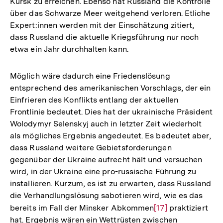
Kursk zu erreichen. Ebenso hat Russland die Kontrolle
über das Schwarze Meer weitgehend verloren. Etliche
Expert:innen werden mit der Einschätzung zitiert,
dass Russland die aktuelle Kriegsführung nur noch
etwa ein Jahr durchhalten kann.
Möglich wäre dadurch eine Friedenslösung
entsprechend des amerikanischen Vorschlags, der ein
Einfrieren des Konflikts entlang der aktuellen
Frontlinie bedeutet. Dies hat der ukrainische Präsident
Wolodymyr Selenskyj auch in letzter Zeit wiederholt
als mögliches Ergebnis angedeutet. Es bedeutet aber,
dass Russland weitere Gebietsforderungen
gegenüber der Ukraine aufrecht hält und versuchen
wird, in der Ukraine eine pro-russische Führung zu
installieren. Kurzum, es ist zu erwarten, dass Russland
die Verhandlungslösung sabotieren wird, wie es das
bereits im Fall der Minsker Abkommen
Zur
[17]
praktiziert
hat. Ergebnis wären ein Wettrüsten zwischen
Auflösung