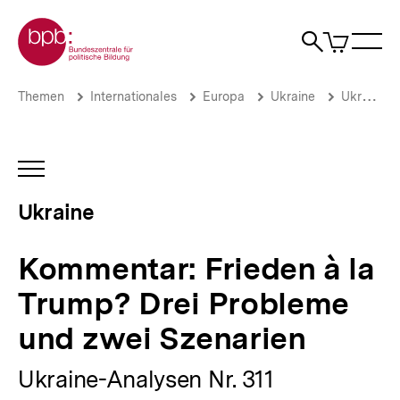
Direkt
Zur Startseite der bpb
zum
0
Artikel
Sho
Seiteninhalt
im
Naviga
Suche
springen
War
öffne
öffnen
öff
Pfadnavigation
Kommentar:
Brotkrümelnavigation
Themen
Internationales
Europa
Ukraine
Ukraine-Analysen: Archiv 2025
Frieden
à
la
Trump?
INHALTSNAVIGATION
Drei
ÖFFNEN
Probleme
Ukraine
und
zwei
Szenarien
Kommentar: Frieden à la
|
Ukraine-
Trump? Drei Probleme
Analysen
|
und zwei Szenarien
bpb.de
Ukraine-Analysen Nr. 311