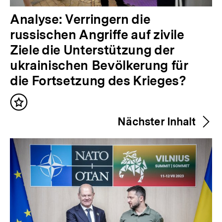
V
Analyse: Verringern die
o
russischen Angriffe auf zivile
r
Ziele die Unterstützung der
h
ukrainischen Bevölkerung für
e
die Fortsetzung des Krieges?
r
Inhalt
i
merken
Nächster Inhalt
g
e
r
I
n
h
a