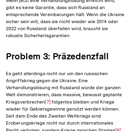
Wenn jetzt eine Verhandlungslösung erreicht wird,
gibt es keine Garantie, dass sich Russland an
entsprechende Vereinbarungen hält. Wenn die Ukraine
sicher sein will, dass sie nicht wieder wie 2014 oder
2022 von Russland überfallen wird, braucht sie
robuste Sicherheitsgarantien.
Problem 3: Präzedenzfall
Es geht allerdings nicht nur um den russischen
Angriffskrieg gegen die Ukraine. Eine
Verhandlungslösung mit Russland würde der ganzen
Welt demonstrieren, dass massive, bewusst geplante
Kriegsverbrechen
Zur
[7]
folgenlos bleiben und Kriege
wieder für Gebietsgewinne genutzt werden können.
Auflösung
Seit dem Ende des Zweiten Weltkriegs sind
der
Eroberungskriege nicht nur durch internationales
Fußnote
Recht verboten, sondern Kriege zwischen Staaten
Zur
[8]