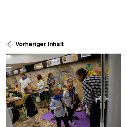
Weitere
Content-
Vorheriger Inhalt
Navigation
Inhalte