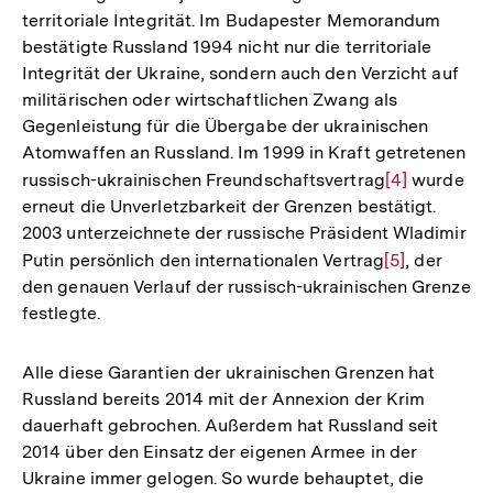
territoriale Integrität. Im Budapester Memorandum
bestätigte Russland 1994 nicht nur die territoriale
Integrität der Ukraine, sondern auch den Verzicht auf
militärischen oder wirtschaftlichen Zwang als
Gegenleistung für die Übergabe der ukrainischen
Atomwaffen an Russland. Im 1999 in Kraft getretenen
russisch-ukrainischen Freundschaftsvertrag
Zur
[4]
wurde
erneut die Unverletzbarkeit der Grenzen bestätigt.
Auflösung
2003 unterzeichnete der russische Präsident Wladimir
der
Putin persönlich den internationalen Vertrag
Zur
[5]
, der
Fußnote
den genauen Verlauf der russisch-ukrainischen Grenze
Auflösung
festlegte.
der
Fußnote
Alle diese Garantien der ukrainischen Grenzen hat
Russland bereits 2014 mit der Annexion der Krim
dauerhaft gebrochen. Außerdem hat Russland seit
2014 über den Einsatz der eigenen Armee in der
Ukraine immer gelogen. So wurde behauptet, die