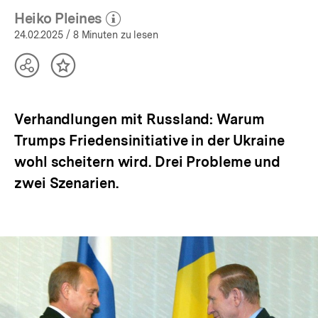
Heiko Pleines
(Mehr zum Autor)
öffnen
24.02.2025
/ 8 Minuten zu lesen
Teilen
Inhalt
Optionen
merken
anzeigen
Verhandlungen mit Russland: Warum
Trumps Friedensinitiative in der Ukraine
wohl scheitern wird. Drei Probleme und
zwei Szenarien.