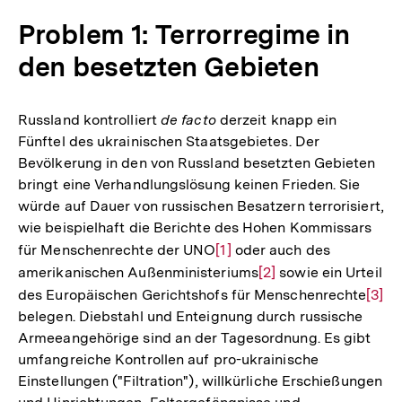
Problem 1: Terrorregime in
den besetzten Gebieten
Russland kontrolliert
de facto
derzeit knapp ein
Fünftel des ukrainischen Staatsgebietes. Der
Bevölkerung in den von Russland besetzten Gebieten
bringt eine Verhandlungslösung keinen Frieden. Sie
würde auf Dauer von russischen Besatzern terrorisiert,
wie beispielhaft die Berichte des Hohen Kommissars
für Menschenrechte der UNO
Zur
[1]
oder auch des
amerikanischen Außenministeriums
Auflösung
Zur
[2]
sowie ein Urteil
des Europäischen Gerichtshofs für Menschenrechte
der
Auflösung
Zur
[3]
belegen. Diebstahl und Enteignung durch russische
Fußnote
der
Aufl
Armeeangehörige sind an der Tagesordnung. Es gibt
Fußnote
der
umfangreiche Kontrollen auf pro-ukrainische
Fußn
Einstellungen ("Filtration"), willkürliche Erschießungen