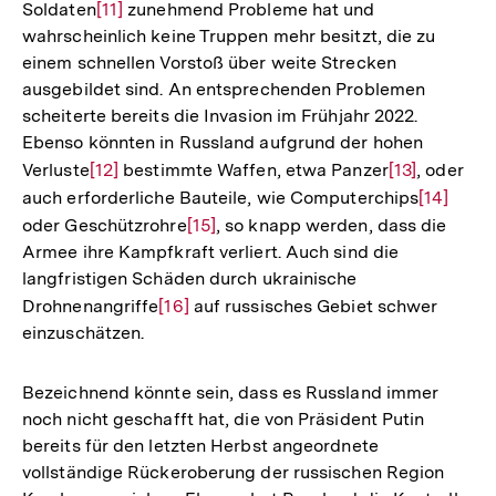
Soldaten
Zur
[11]
zunehmend Probleme hat und
wahrscheinlich keine Truppen mehr besitzt, die zu
Auflösung
einem schnellen Vorstoß über weite Strecken
der
ausgebildet sind. An entsprechenden Problemen
Fußnote
scheiterte bereits die Invasion im Frühjahr 2022.
Ebenso könnten in Russland aufgrund der hohen
Verluste
Zur
[12]
bestimmte Waffen, etwa Panzer
Zur
[13]
, oder
auch erforderliche Bauteile, wie Computerchips
Auflösung
Auflösung
Zur
[14]
oder Geschützrohre
der
Zur
[15]
, so knapp werden, dass die
der
Auflösun
Armee ihre Kampfkraft verliert. Auch sind die
Fußnote
Auflösung
Fußnote
der
langfristigen Schäden durch ukrainische
der
Fußnote
Drohnenangriffe
Zur
[16]
auf russisches Gebiet schwer
Fußnote
einzuschätzen.
Auflösung
der
Fußnote
Bezeichnend könnte sein, dass es Russland immer
noch nicht geschafft hat, die von Präsident Putin
bereits für den letzten Herbst angeordnete
vollständige Rückeroberung der russischen Region