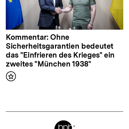
l
t
:
N
Kommentar: Ohne
ä
Sicherheitsgarantien bedeutet
c
das "Einfrieren des Krieges" ein
h
zweites "München 1938"
s
Inhalt
t
merken
e
r
I
n
Meta-
h