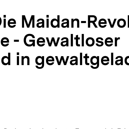
Die Maidan-Revol
e - Gewaltloser
d in gewaltgela