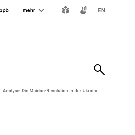
Inhalte
Inhalte
Inhalte
 bpb
mehr
ein oder ausklappen
in
in
in
leichter
Gebärdenspr
Englisch
Sprache
Suche
öffnen
Analyse: Die Maidan-Revolution in der Ukraine