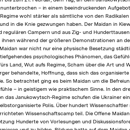
 ununterbrochen – in einem beeindruckenden Aufgebot
s Regime wohl stärker als sämtliche von den Radikal
 und in die Knie gezwungen haben. Der Maidan in Kie
 regulären Campern und aus Zig- und Hunderttausen
ch ihnen während der größeren Demonstrationen an 
 Maidan war nicht nur eine physische Besetzung städ
 tiefgehendes psychologisches Phänomen, das Gefüh
fürs Land, Wut aufs Regime, Scham über die Art und We
rger behandelte, Hoffnung, dass sich das organisierte 
e. So betrachtet ging es beim Maidan um die Befreiu
hle – in geistigem wie praktischem Sinne. In den dr
n das Janukowytsch-Regime schufen die Ukrainer ein
lbstorganisierte Polis. Über hundert Wissenschaftl
richteten Wissenschaftscamp teil. Die Offene Maidan-
tzung Hunderte von Vorlesungen und Diskussionsfore
mieren und zu bilden. Bildung hatte auf dem Maidan 