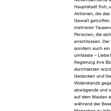
Hauptstadt floh,
Aktionen, die da
Gewalt getroffen
mehreren Tausend
Personen, die si
anschlossen. Der
sondern auch ein
umfasste – Liebe 
Regierung ihre Bü
durchsetzen würd
Gedanken und Gefü
Widerstands gege
abwägende und se
auf dem Maidan er
während der Bese
Menschen zu infor