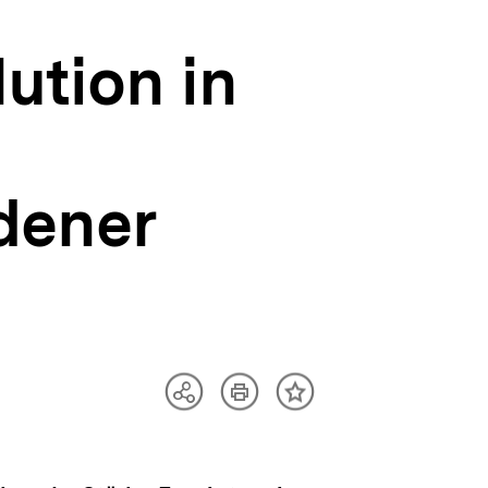
ution in
dener
Artikel
Teilen
Inhalt
drucken
Optionen
merken
anzeigen