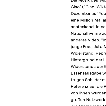
Die Musik des Wid
Ciao" ("Ciao, Wik
Dezember auf Yout
eine Million Mal
ansteckend. In de
Nationalhymne zu
anderes Video, "Ic
junge Frau, Julia
Widerstand, Repr
Hintergrund der L
Widerstands der G
Essensausgabe wa
trugen Schilder mi
Referenz auf die P
von ihnen wurden
großen Netzwerk 