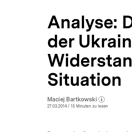
Widerstand
a
in
t
gewaltgeladener
Analyse: 
i
Situation
o
|
n
Ukraine-
der Ukrain
Analysen
|
bpb.de
Widerstan
Situation
Maciej Bartkowski
(Mehr zum Autor)
öffnen
27.03.2014
/ 15 Minuten zu lesen