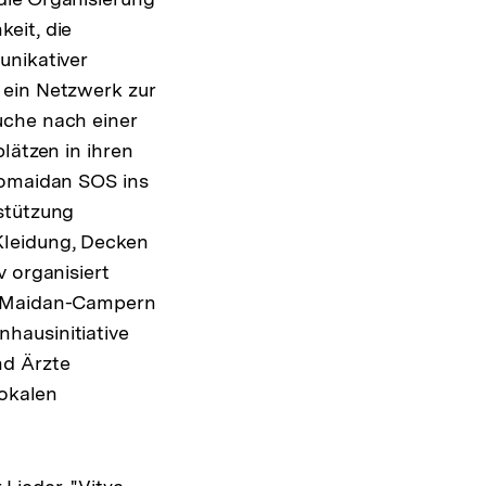
eit, die
unikativer
 ein Netzwerk zur
uche nach einer
lätzen in ihren
romaidan SOS ins
stützung
Kleidung, Decken
 organisiert
on Maidan-Campern
hausinitiative
nd Ärzte
lokalen