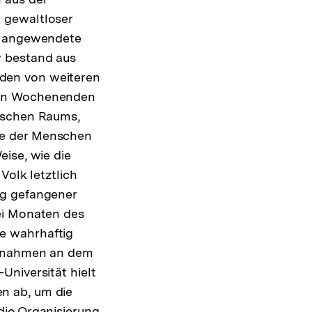
 gewaltloser
en angewendete
w bestand aus
den von weiteren
den Wochenenden
tischen Raums,
le der Menschen
ise, wie die
Volk letztlich
ng gefangener
ei Monaten des
e wahrhaftig
er nahmen an dem
Universität hielt
n ab, um die
die Organisierung