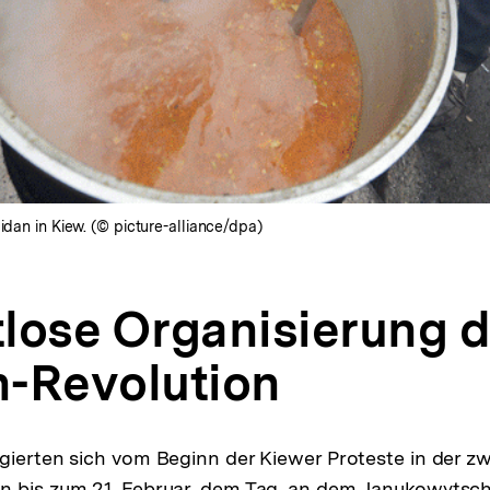
idan in Kiew. (© picture-alliance/dpa)
lose Organisierung d
-Revolution
gierten sich vom Beginn der Kiewer Proteste in der z
n bis zum 21. Februar, dem Tag, an dem Janukowytsch