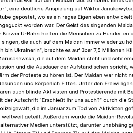
erstands war auf dem Maidan laut zu hören. Eines der 
tor", eine deutliche Anspielung auf Wiktor Janukowyt
ube gepostet, wo es ein reges Eigenleben entwickelt
 angeguckt worden war. Der Geist des singenden Maid
r Kiewer U-Bahn hielten die Menschen zu Hunderten a
 singen, die auch auf dem Maidan immer wieder zu hör
h bin Ukrainerin", brachte es auf über 7,5 Millionen Kli
 Maruschewska, die auf dem Maidan steht und sehr em
ession und die Ausdauer der Aufständischen spricht,
ärm der Proteste zu hören ist. Der Maidan war nicht nu
esunden und körperlich Fitten. Unter den Freiwilligen
ren auch blinde Aktivisten und Protestierende mit 
t der Aufschrift "Erschießt Ihr uns auch?" durch die S
olizeigewalt, die im Januar zum Tod von Aktivisten gef
 weltweit geteilt. Außerdem wurde die Maidan-Revol
alternativer Medien unterstützt, darunter unabhängi