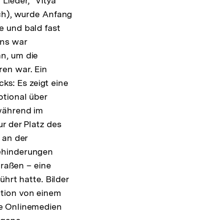
Lieder, "Vitya
sch), wurde Anfang
e und bald fast
ans war
n, um die
en war. Ein
cks: Es zeigt eine
otional über
 während im
r der Platz des
 an der
Behinderungen
traßen – eine
ührt hatte. Bilder
ution von einem
ge Onlinemedien