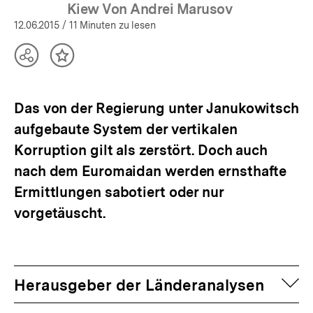
öffnen
Kiew Von Andrei Marusov
12.06.2015
/ 11 Minuten zu lesen
Teilen
Inhalt
Optionen
merken
anzeigen
Das von der Regierung unter Janukowitsch
aufgebaute System der vertikalen
Korruption gilt als zerstört. Doch auch
nach dem Euromaidan werden ernsthafte
Ermittlungen sabotiert oder nur
vorgetäuscht.
auf
Herausgeber der Länderanalysen