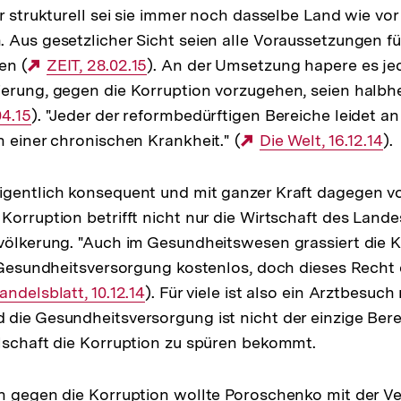
er strukturell sei sie immer noch dasselbe Land wie vo
 Aus gesetzlicher Sicht seien alle Voraussetzungen fü
en (
Externer
ZEIT, 28.02.15
). An der Umsetzung hapere es je
erung, gegen die Korruption vorzugehen, seien halbhe
Link:
04.15
). "Jeder der reformbedürftigen Bereiche leidet an 
n einer chronischen Krankheit." (
Externer
Die Welt, 16.12.14
).
Link:
igentlich konsequent und mit ganzer Kraft dagegen 
Korruption betrifft nicht nur die Wirtschaft des Land
völkerung. "Auch im Gesundheitswesen grassiert die K
e Gesundheitsversorgung kostenlos, doch dieses Recht e
xterner
andelsblatt, 10.12.14
). Für viele ist also ein Arztbesuc
die Gesundheitsversorgung ist nicht der einzige Bere
ink:
lschaft die Korruption zu spüren bekommt.
n gegen die Korruption wollte Poroschenko mit der V