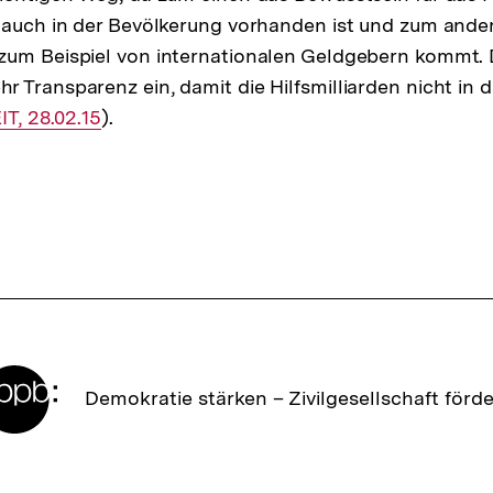
 auch in der Bevölkerung vorhanden ist und zum ande
zum Beispiel von internationalen Geldgebern kommt. 
 Transparenz ein, damit die Hilfsmilliarden nicht in
terner
IT, 28.02.15
).
nk:
Zur
Demokratie stärken –
Zivilgesellschaft förd
Startseite
der
bpb