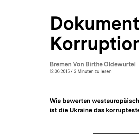
Analysen
a
|
t
bpb.de
Dokumenta
i
o
n
Korruption
Bremen Von Birthe Oldewurtel
12.06.2015
/ 3 Minuten zu lesen
Wie bewerten westeuropäische
ist die Ukraine das korruptes