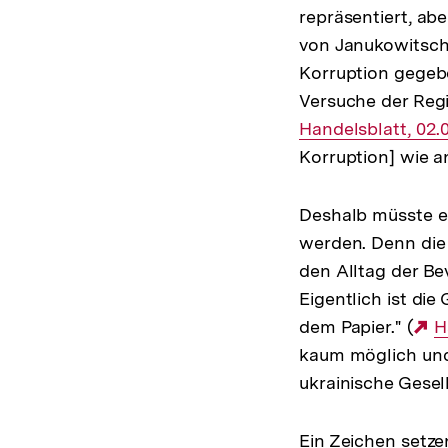
repräsentiert, ab
von Janukowitsch.
Korruption gegeb
Versuche der Regi
Handelsblatt, 02.
Korruption] wie a
Deshalb müsste e
werden. Denn die 
den Alltag der Be
Eigentlich ist di
dem Papier." (
E
H
kaum möglich und 
L
ukrainische Gesel
Ein Zeichen setze