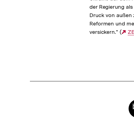
der Regierung als
Druck von außen 
Reformen und mehr
versickern." (
Ex
ZE
Li
Fussnoten
Meta-
Links