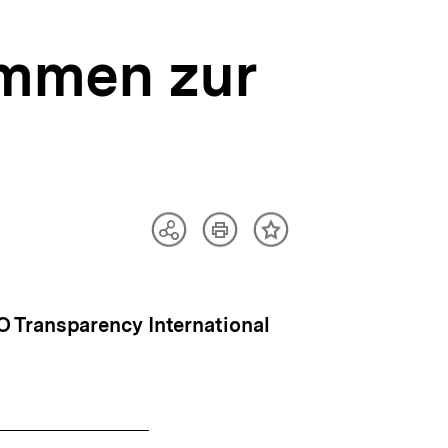
immen zur
Artikel
Teilen
Inhalt
drucken
Optionen
merken
anzeigen
O Transparency International