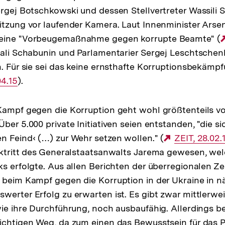
ergej Botschkowski und dessen Stellvertreter Wassili 
itzung vor laufender Kamera. Laut Innenminister Ars
 eine "Vorbeugemaßnahme gegen korrupte Beamte" (
tali Schabunin und Parlamentarier Sergej Leschtsche
n. Für sie sei das keine ernsthafte Korruptionsbekämpf
04.15
).
Kampf gegen die Korruption geht wohl größtenteils v
ber 5.000 private Initiativen seien entstanden, "die s
n Feind‹ (…) zur Wehr setzen wollen." (
Externer
ZEIT, 28.02.
cktritt des Generalstaatsanwalts Jarema gewesen, we
Link:
ks erfolgte. Aus allen Berichten der überregionalen Ze
 beim Kampf gegen die Korruption in der Ukraine in n
werter Erfolg zu erwarten ist. Es gibt zwar mittlerwei
wie ihre Durchführung, noch ausbaufähig. Allerdings be
ichtigen Weg, da zum einen das Bewusstsein für das 