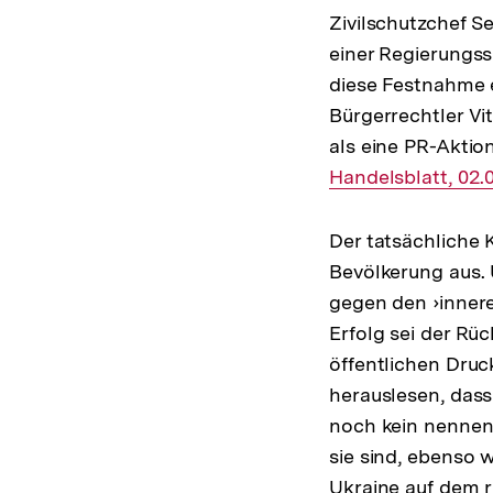
Zivilschutzchef S
einer Regierungss
diese Festnahme
Bürgerrechtler Vi
als eine PR-Aktio
Handelsblatt, 02.
Der tatsächliche 
Bevölkerung aus. Ü
gegen den ›innere
Erfolg sei der Rü
öffentlichen Druc
herauslesen, dass
noch kein nennens
sie sind, ebenso 
Ukraine auf dem r