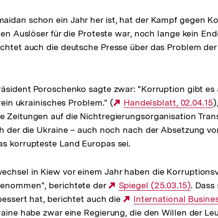
idan schon ein Jahr her ist, hat der Kampf gegen Ko
elen Auslöser für die Proteste war, noch lange kein En
chtet auch die deutsche Presse über das Problem der 
räsident Poroschenko sagte zwar: "Korruption gibt es
 rein ukrainisches Problem." (
Externer
Handelsblatt, 02.04.15
)
e Zeitungen auf die Nichtregierungsorganisation Tra
Link:
ch der die Ukraine – auch noch nach der Absetzung vo
s korrupteste Land Europas sei.
echsel in Kiew vor einem Jahr haben die Korruption
genommen", berichtete der
Externer
Spiegel (25.03.15)
. Dass 
bessert hat, berichtet auch die
Link:
Externer
International Busine
raine habe zwar eine Regierung, die den Willen der Leu
Link: