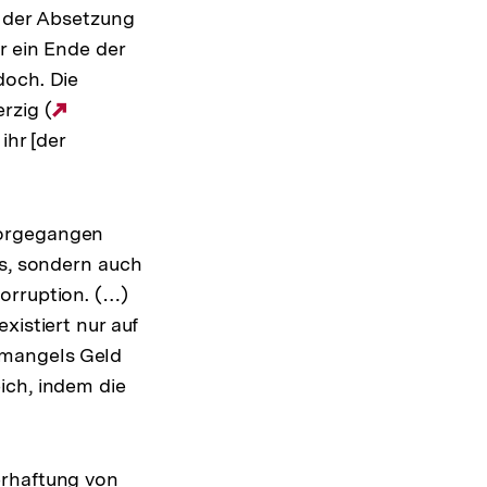
r der Absetzung
r ein Ende der
doch. Die
rzig (
Externer
ihr [der
Link:
vorgegangen
es, sondern auch
orruption. (…)
xistiert nur auf
h mangels Geld
ich, indem die
erhaftung von