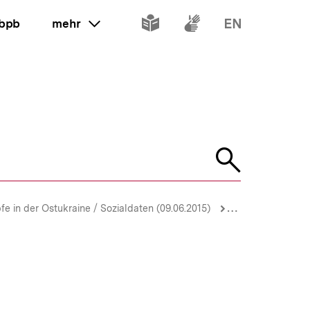
Inhalte
Inhalte
Inhalte
 bpb
mehr
ein oder ausklappen
in
in
in
leichter
Gebärdenspr
Englisch
Sprache
Suche
öffnen
 in der Ostukraine / Sozialdaten (09.06.2015)
Dokumentation: P