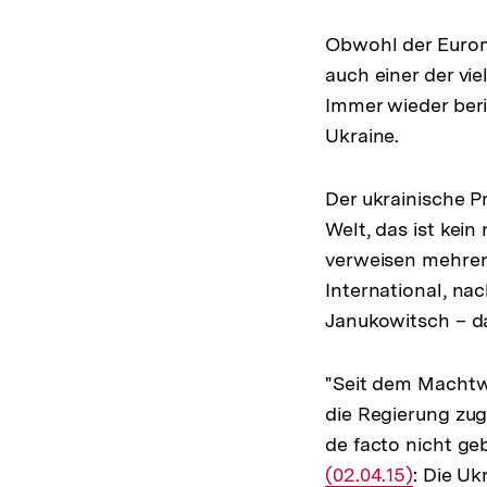
Obwohl der Euroma
auch einer der vi
Immer wieder beri
Ukraine.
Der ukrainische P
Welt, das ist kein
verweisen mehrer
International, na
Janukowitsch – da
"Seit dem Machtw
die Regierung zu
de facto nicht ge
(02.04.15)
: Die Uk