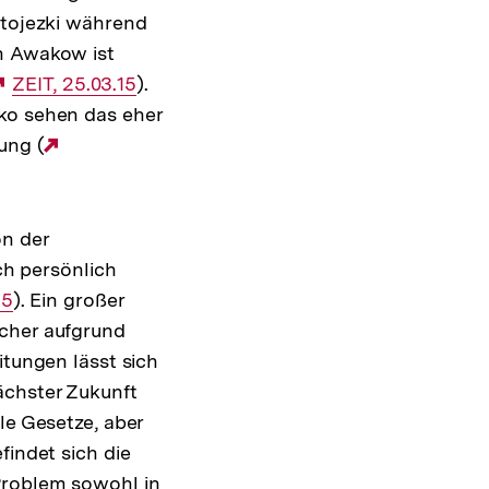
Stojezki während
en Awakow ist
Externer
ZEIT, 25.03.15
).
nko sehen das eher
Link:
ung (
Externer
Link:
on der
ich persönlich
15
). Ein großer
lcher aufgrund
itungen lässt sich
ächster Zukunft
le Gesetze, aber
findet sich die
Problem sowohl in