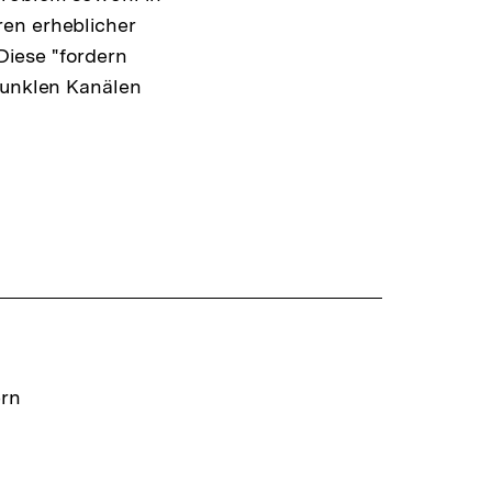
ren erheblicher
Diese "fordern
 dunklen Kanälen
ern