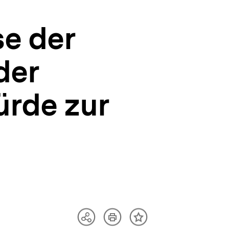
e der
der
ürde zur
Artikel
Teilen
Inhalt