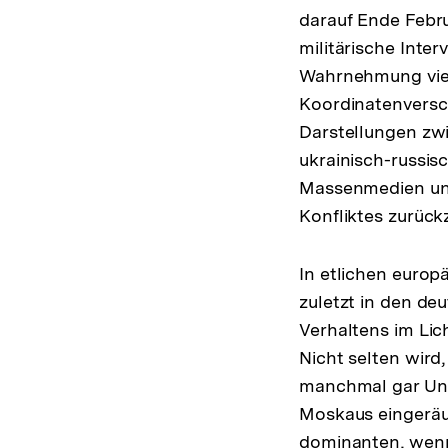
darauf Ende Febru
militärische Inte
Wahrnehmung viel
Koordinatenversch
Darstellungen zwi
ukrainisch-russisc
Massenmedien und
Konfliktes zurück
In etlichen europä
zuletzt in den de
Verhaltens im Lic
Nicht selten wird,
manchmal gar Una
Moskaus eingeräum
dominanten, wenn