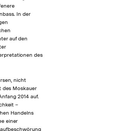
fenere
nbass. In der
igen
nchen
ter auf den
ter
erpretationen des
rsen, nicht
ät des Moskauer
Anfang 2014 auf.
chkeit –
chen Handelns
ee einer
eraufbeschwörung