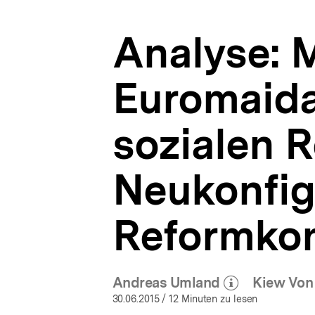
der
a
Würde
t
zur
Analyse: 
i
Neukonfiguration
o
des
n
Reformkontextes
Euromaida
|
Ukraine-
Analysen
sozialen R
|
bpb.de
Neukonfig
Reformkon
Andreas Umland
Kiew Von
(Mehr zum Autor)
öffnen
30.06.2015
/ 12 Minuten zu lesen