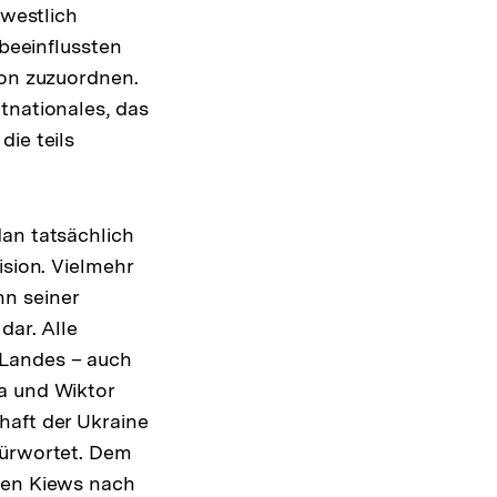
 westlich
 beeinflussten
ion zuzuordnen.
tnationales, das
ie teils
dan tatsächlich
ision. Vielmehr
nn seiner
dar. Alle
 Landes – auch
a und Wiktor
haft der Ukraine
fürwortet. Dem
egen Kiews nach