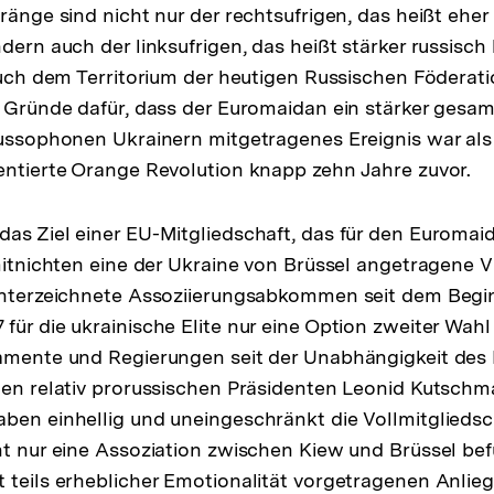
ränge sind nicht nur der rechtsufrigen, das heißt eher
dern auch der linksufrigen, das heißt stärker russisch
 auch dem Territorium der heutigen Russischen Föderat
r Gründe dafür, dass der Euromaidan ein stärker gesam
russophonen Ukrainern mitgetragenes Ereignis war als d
entierte Orange Revolution knapp zehn Jahre zuvor.
as Ziel einer EU-Mitgliedschaft, das für den Euromai
 mitnichten eine der Ukraine von Brüssel angetragene V
 unterzeichnete Assoziierungsabkommen seit dem Begi
ür die ukrainische Elite nur eine Option zweiter Wahl 
lamente und Regierungen seit der Unabhängigkeit des
den relativ prorussischen Präsidenten Leonid Kutschm
ben einhellig und uneingeschränkt die Vollmitgliedsc
ht nur eine Assoziation zwischen Kiew und Brüssel be
 teils erheblicher Emotionalität vorgetragenen Anli