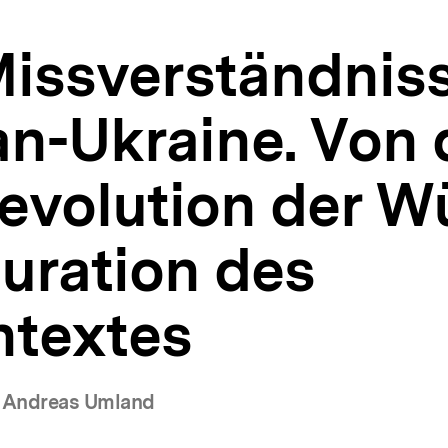
Missverständniss
n-Ukraine. Von 
evolution der W
uration des
textes
 Andreas Umland