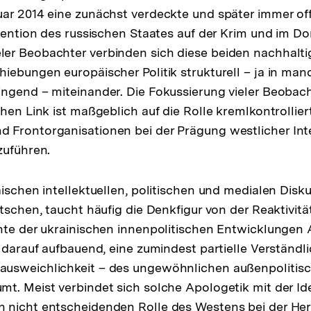
ar 2014 eine zunächst verdeckte und später immer of
rvention des russischen Staates auf der Krim und im Do
er Beobachter verbinden sich diese beiden nachhalt
iebungen europäischer Politik strukturell – ja in ma
ngend – miteinander. Die Fokussierung vieler Beobach
hen Link ist maßgeblich auf die Rolle kremlkontrollier
 Frontorganisationen bei der Prägung westlicher Int
zuführen.
ischen intellektuellen, politischen und medialen Disku
utschen, taucht häufig die Denkfigur von der Reaktivit
hte der ukrainischen innenpolitischen Entwicklungen 
 darauf aufbauend, eine zumindest partielle Verständli
usweichlichkeit – des ungewöhnlichen außenpolitis
t. Meist verbindet sich solche Apologetik mit der Id
 nicht entscheidenden Rolle des Westens bei der H