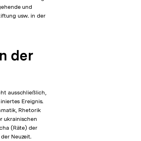
tgehende und
ftung usw. in der
n der
t ausschließlich,
niertes Ereignis.
mmatik, Rhetorik
r ukrainischen
cha (Räte) der
der Neuzeit.