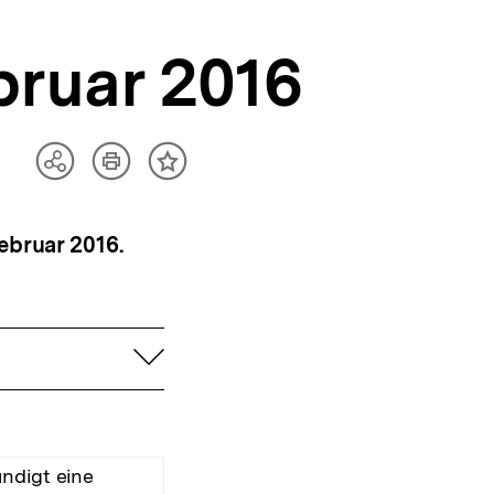
ebruar 2016
Artikel
Teilen
Inhalt
drucken
Optionen
merken
anzeigen
ebruar 2016.
aufklappen
ndigt eine