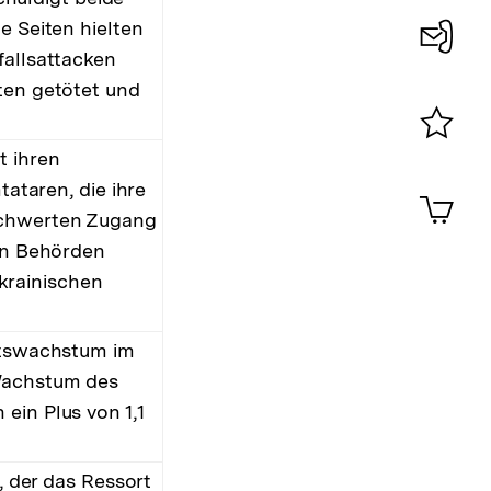
e Seiten hielten
fallsattacken
Konta
ten getötet und
0
t ihren
Merklist
ansehen
tataren, die ihre
0
Artik
im
rschwerten Zugang
Shop-
hen Behörden
Warenko
krainischen
ansehen
aftswachstum im
 Wachstum des
ein Plus von 1,1
, der das Ressort