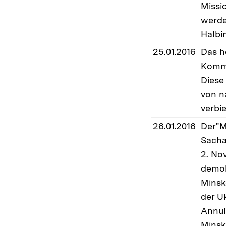
Missi
werde
Halbin
25.01.2016
Das h
Kommu
Diese
von n
verbie
26.01.2016
Der"M
Sacha
2. No
demok
Minsk
der U
Annul
Minsk,