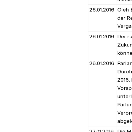
26.01.2016
Oleh B
der Re
Verga
26.01.2016
Der r
Zukun
könne
26.01.2016
Parla
Durch
2016.
Vorsp
unter
Parla
Veror
abgel
27.01.2016
Die M