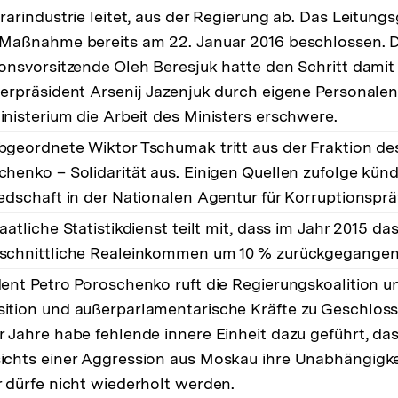
grarindustrie leitet, aus der Regierung ab. Das Leitun
 Maßnahme bereits am 22. Januar 2016 beschlossen. 
ionsvorsitzende Oleh Beresjuk hatte den Schritt damit
terpräsident Arsenij Jazenjuk durch eigene Personale
inisterium die Arbeit des Ministers erschwere.
bgeordnete Wiktor Tschumak tritt aus der Fraktion de
chenko – Solidarität aus. Einigen Quellen zufolge künd
iedschaft in der Nationalen Agentur für Korruptionsprä
aatliche Statistikdienst teilt mit, dass im Jahr 2015 da
schnittliche Realeinkommen um 10 % zurückgegangen 
dent Petro Poroschenko ruft die Regierungskoalition u
ition und außerparlamentarische Kräfte zu Geschlosse
r Jahre habe fehlende innere Einheit dazu geführt, das
ichts einer Aggression aus Moskau ihre Unabhängigkeit
r dürfe nicht wiederholt werden.