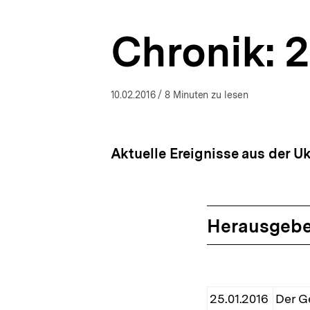
|
a
bpb.de
t
Chronik: 2
i
o
n
10.02.2016
/ 8 Minuten zu lesen
Aktuelle Ereignisse aus der Uk
Herausgebe
25.01.2016
Der G