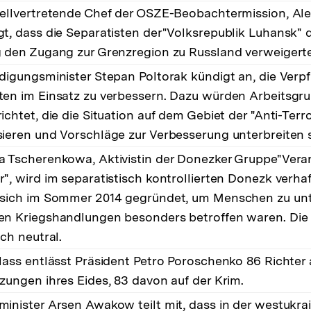
tellvertretende Chef der OSZE-Beobachtermission, Al
gt, dass die Separatisten der"Volksrepublik Luhansk"
g den Zugang zur Grenzregion zu Russland verweigert
idigungsminister Stepan Poltorak kündigt an, die Verp
ten im Einsatz zu verbessern. Dazu würden Arbeitsgr
ichtet, die die Situation auf dem Gebiet der "Anti-Ter
sieren und Vorschläge zur Verbesserung unterbreiten s
a Tscherenkowa, Aktivistin der Donezker Gruppe"Vera
", wird im separatistisch kontrollierten Donezk verha
 sich im Sommer 2014 gegründet, um Menschen zu unte
en Kriegshandlungen besonders betroffen waren. Die 
sch neutral.
rlass entlässt Präsident Petro Poroschenko 86 Richter
tzungen ihres Eides, 83 davon auf der Krim.
minister Arsen Awakow teilt mit, dass in der westukra