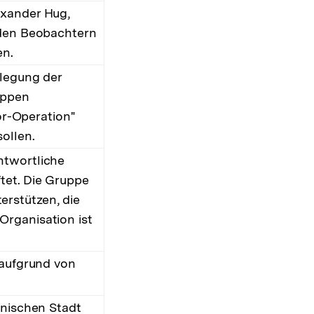
exander Hug,
 den Beobachtern
en.
flegung der
uppen
ror-Operation"
ollen.
ntwortliche
ftet. Die Gruppe
rstützen, die
Organisation ist
 aufgrund von
inischen Stadt