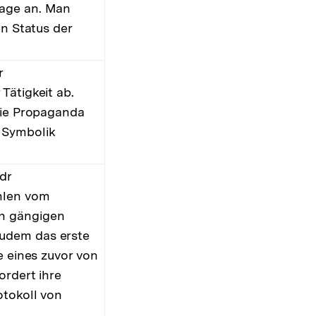
lage an. Man
en Status der
r
Tätigkeit ab.
die Propaganda
 Symbolik
dr
hlen vom
en gängigen
zudem das erste
e eines zuvor von
ordert ihre
otokoll von