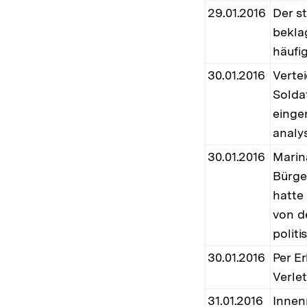
29.01.2016
Der s
bekla
häufi
30.01.2016
Verte
Solda
einger
analy
30.01.2016
Marin
Bürger
hatte
von d
politi
30.01.2016
Per E
Verle
31.01.2016
Innen