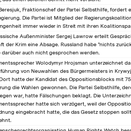
eresjuk, Fraktionschef der Partei Selbsthilfe, fordert
gierung. Die Partei ist Mitglied der Regierungskoalitio
ngenheit immer wieder in Streit mit ihren Koalitionspa
ussische Außenminister Sergej Lawrow erteilt Gespräc
ft der Krim eine Absage. Russland habe "nichts zurüc
 darüber auch nicht gesprochen werden.
mentssprecher Wolodymyr Hrojsman unterzeichnet da
führung von Neuwahlen des Bürgermeisters in Krywyj
 Dort hatte der Kandidat des Oppositionsblocks mit 
rung die Wahlen gewonnen. Die Partei Selbsthilfe, de
legen war, hatte Fälschungen beklagt. Die Unterzeic
mentssprecher hatte sich verzögert, weil der Oppositi
dnung eingebracht hatte, die das Gesetz stoppen soll
ehnt.
enschenrechtsorganisation Human Rights Watch besc