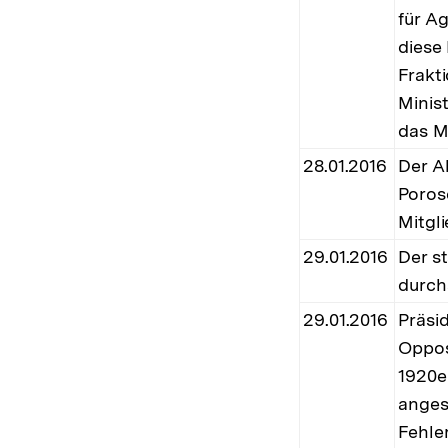
für A
diese
Frakt
Minis
das M
28.01.2016
Der A
Poros
Mitgl
29.01.2016
Der st
durch
29.01.2016
Präsi
Oppos
1920e
anges
Fehle