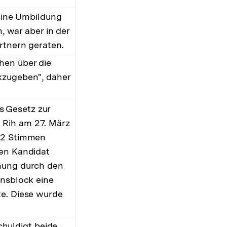
 eine Umbildung
n, war aber in der
rtnern geraten.
hen über die
kzugeben", daher
s Gesetz zur
 Rih am 27. März
752 Stimmen
ren Kandidat
hnung durch den
onsblock eine
te. Diese wurde
huldigt beide