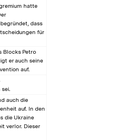
gsgremium hatte
Der
 begründet, dass
ntscheidungen für
s Blocks Petro
igt er auch seine
vention auf.
s
sei.
nd auch die
nheit auf. In den
s die Ukraine
 verlor. Dieser