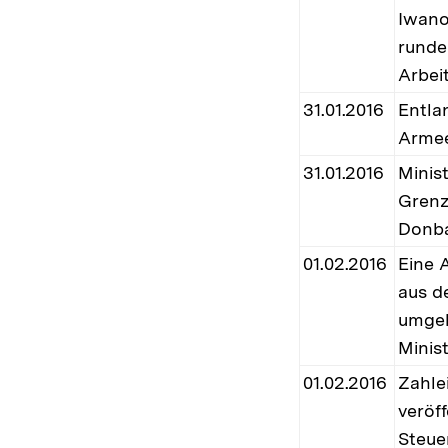
Iwano-
runde
Arbeit
31.01.2016
Entla
Armee
31.01.2016
Minis
Grenz
Donba
01.02.2016
Eine A
aus d
umgeb
Minis
01.02.2016
Zahle
veröff
Steue