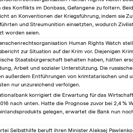
n des Konflikts im Donbass, Gefangene zu foltern. Beid
nicht an Konventionen der Kriegsführung, indem sie Zu
führten und Streumunition einsetzten, wodurch Zivilis
tzt worden seien.
enschenrechtsorganisation Human Rights Watch stell
bericht zur Situation auf der Krim vor. Diejenigen Krim
nische Staatsbürgerschaft behalten haben, hätten e
ldung, Arbeit und sozialer Unterstützung. Die russisc
n außerdem Entführungen von krimtatarischen und u
isten nur unzureichend verfolgen.
ationalbank korrigiert die Erwartung für das Wirtsch
2016 nach unten. Hatte die Prognose zuvor bei 2,4 %
oinlandsprodukts gelegen, erwartet die Bank nun noch 
rtei Selbsthilfe beruft ihren Minister Aleksej Pawlenko