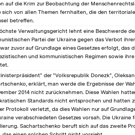
on auf die Krim zur Beobachtung der Menschenrechts
 sich von allen Themen fernhalten, die den territorial
sel betreffen.
öchste Verwaltungsgericht lehnt eine Beschwerde de
nistischen Partei der Ukraine gegen das Verbot ihrer 
 war zuvor auf Grundlage eines Gesetzes erfolgt, das 
azistischen und kommunistischen Regimen sowie ihre
tet.
inisterpräsident" der "Volksrepublik Donezk", Oleksan
rtschenko, erklärt, man werde die Ergebnisse der Wa
vember 2014 nicht zurücknehmen. Diese Wahlen hatt
ratischen Standards nicht entsprochen und hatten 
er Protokoll verletzt, da dies Wahlen nur auf Grundlag
kraine verabschiedeten Gesetzes vorsah. Die Ukraine f
lierung. Sachartschenko beruft sich auf das zweite Pr
 das einen solchen Schritt nicht vorsieht.