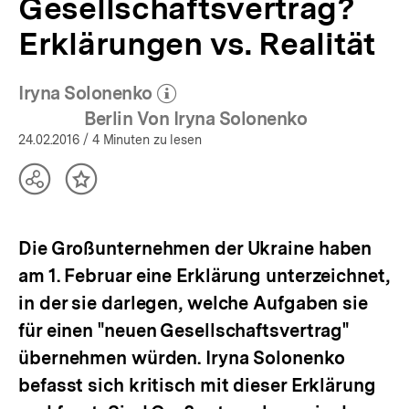
Gesellschaftsvertrag?
bpb.de
Erklärungen vs. Realität
Iryna Solonenko
(Mehr zum Autor)
öffnen
Berlin Von Iryna Solonenko
24.02.2016
/ 4 Minuten zu lesen
Teilen
Inhalt
Optionen
merken
anzeigen
Die Großunternehmen der Ukraine haben
am 1. Februar eine Erklärung unterzeichnet,
in der sie darlegen, welche Aufgaben sie
für einen "neuen Gesellschaftsvertrag"
übernehmen würden. Iryna Solonenko
befasst sich kritisch mit dieser Erklärung