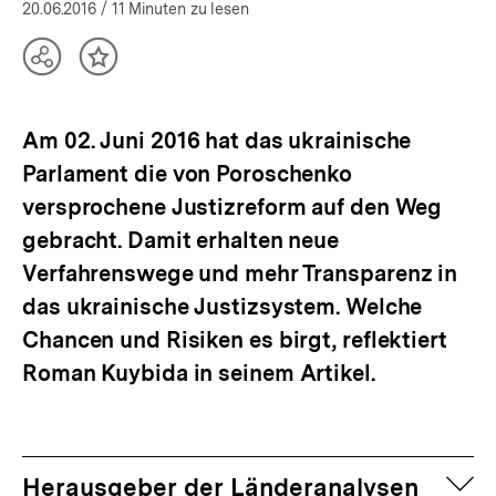
öffnen
20.06.2016
/ 11 Minuten zu lesen
Teilen
Inhalt
Optionen
merken
anzeigen
Am 02. Juni 2016 hat das ukrainische
Parlament die von Poroschenko
versprochene Justizreform auf den Weg
gebracht. Damit erhalten neue
Verfahrenswege und mehr Transparenz in
das ukrainische Justizsystem. Welche
Chancen und Risiken es birgt, reflektiert
Roman Kuybida in seinem Artikel.
auf
Herausgeber der Länderanalysen