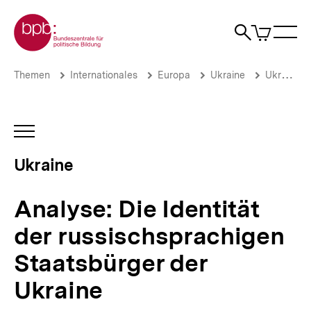
Direkt
Zur Startseite der bpb
zum
0
Artikel
Sho
Seiteninhalt
im
Naviga
Suche
springen
War
öffne
öffnen
öff
Pfadnavigation
Analyse:
Brotkrümelnavigation
Themen
Internationales
Europa
Ukraine
Ukraine-Analysen: Archiv 2018
Die
Identität
der
russischsprachigen
INHALTSNAVIGATION
Staatsbürger
ÖFFNEN
der
Ukraine
Ukraine
|
Ukraine-
Analyse: Die Identität
Analysen
|
der russischsprachigen
bpb.de
Staatsbürger der
Ukraine