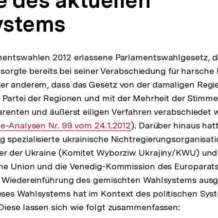
ystems
mentswahlen 2012 erlassene Parlamentswahlgesetz, d
, sorgte bereits bei seiner Verabschiedung für harsche Kr
er anderem, dass das Gesetz von der damaligen Regie
 Partei der Regionen und mit der Mehrheit der Stimm
arenten und äußerst eiligen Verfahren verabschiedet 
ner
e-Analysen Nr. 99 vom 24.1.2012
). Darüber hinaus hat
spezialisierte ukrainische Nichtregierungsorganisat
er der Ukraine (Komitet Wyborziw Ukrajiny/KWU) un
che Union und die Venedig-Kommission des Europarats
e Wiedereinführung des gemischten Wahlsystems ausg
ses Wahlsystems hat im Kontext des politischen Sys
Diese lassen sich wie folgt zusammenfassen: