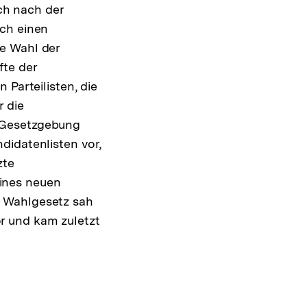
ch nach der
rch einen
e Wahl der
fte der
 Parteilisten, die
r die
 Gesetzgebung
didatenlisten vor,
zte
ines neuen
s Wahlgesetz sah
r und kam zuletzt