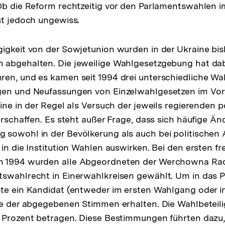
Ob die Reform rechtzeitig vor den Parlamentswahlen 
st jedoch ungewiss.
igkeit von der Sowjetunion wurden in der Ukraine bis
 abgehalten. Die jeweilige Wahlgesetzgebung hat da
ren, und es kamen seit 1994 drei unterschiedliche W
gen und Neufassungen von Einzelwahlgesetzen im Vor
ine in der Regel als Versuch der jeweils regierenden po
verschaffen. Es steht außer Frage, dass sich häufige Ä
sowohl in der Bevölkerung als auch bei politischen 
in die Institution Wahlen auswirken. Bei den ersten fr
 1994 wurden alle Abgeordneten der Werchowna Rad
tswahlrecht in Einerwahlkreisen gewählt. Um in das 
te ein Kandidat (entweder im ersten Wahlgang oder in
fte der abgegebenen Stimmen erhalten. Die Wahlbeteil
0 Prozent betragen. Diese Bestimmungen führten dazu