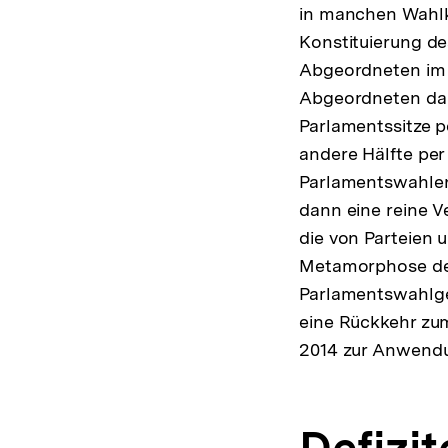
in manchen Wahlk
Konstituierung de
Abgeordneten im 
Abgeordneten dan
Parlamentssitze p
andere Hälfte per
Parlamentswahlen
dann eine reine V
die von Parteien 
Metamorphose des
Parlamentswahlge
eine Rückkehr zu
2014 zur Anwend
Defizit