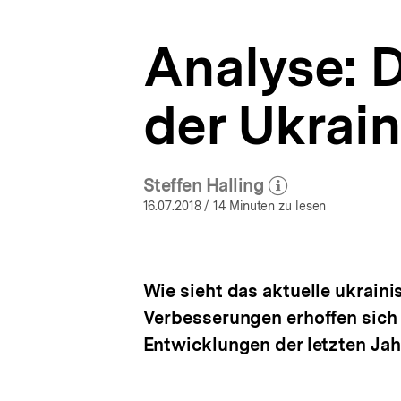
Ukraine-
a
Analysen
t
|
Analyse: 
i
bpb.de
o
n
der Ukrain
Steffen Halling
(Mehr zum Autor)
öffnen
16.07.2018
/ 14 Minuten zu lesen
Wie sieht das aktuelle ukrai
Verbesserungen erhoffen sich 
Entwicklungen der letzten Jah