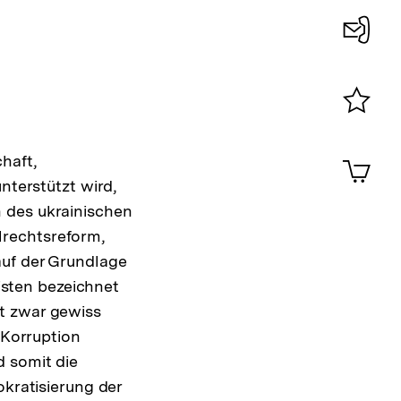
Konta
0
Merklist
ansehen
0
haft,
Artik
im
nterstützt wird,
Shop-
 des ukrainischen
Warenko
lrechtsreform,
ansehen
auf der Grundlage
Listen bezeichnet
t zwar gewiss
 Korruption
d somit die
okratisierung der