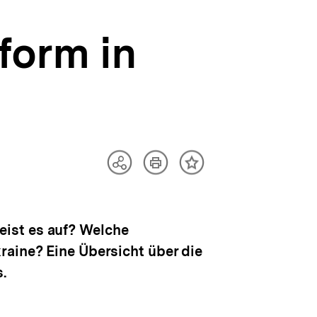
form in
Artikel
Teilen
Inhalt
drucken
Optionen
merken
anzeigen
ist es auf? Welche
raine? Eine Übersicht über die
.