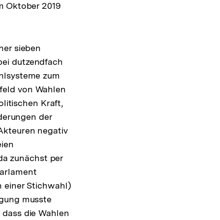
im Oktober 2019
her sieben
bei dutzendfach
ahlsysteme zum
feld von Wahlen
litischen Kraft,
nderungen der
Akteuren negativ
eien
a zunächst per
Parlament
 einer Stichwahl)
igung musste
, dass die Wahlen