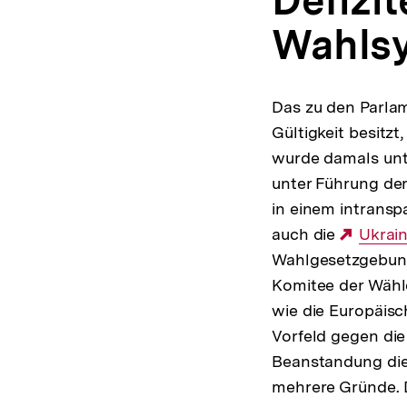
Wahls
Das zu den Parla
Gültigkeit besitzt
wurde damals unt
unter Führung der
in einem intransp
auch die
Exter
Ukrain
Wahlgesetzgebung 
Link:
Komitee der Wähl
wie die Europäis
Vorfeld gegen di
Beanstandung die
mehrere Gründe. 