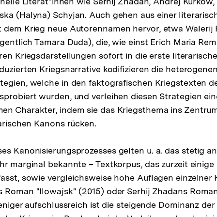
onelle Literat*innen wie Serhij Zhadan, Andrej Kurkow
ka (Halyna) Schyjan. Auch gehen aus einer literarisc
t dem Krieg neue Autorennamen hervor, etwa Walerij 
igentlich Tamara Duda), die, wie einst Erich Maria Re
en Kriegsdarstellungen sofort in die erste literarische
duzierten Kriegsnarrative kodifizieren die heterogene
tegien, welche in den faktografischen Kriegstexten 
probiert wurden, und verleihen diesen Strategien ei
en Charakter, indem sie das Kriegsthema ins Zentru
rarischen Kanons rücken.
es Kanonisierungsprozesses gelten u. a. das stetig 
hr marginal bekannte – Textkorpus, das zurzeit einige
asst, sowie vergleichsweise hohe Auflagen einzelner 
 Roman "Ilowajsk" (2015) oder Serhij Zhadans Roman 
eniger aufschlussreich ist die steigende Dominanz der 