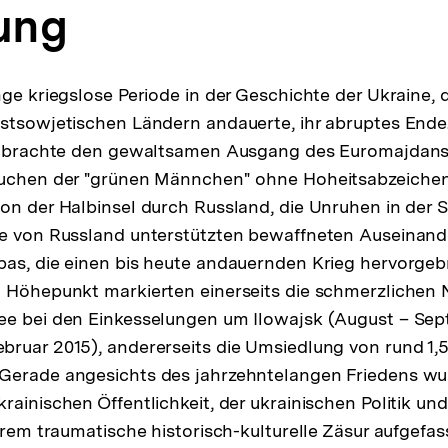
tung
ge kriegslose Periode in der Geschichte der Ukraine, di
stsowjetischen Ländern andauerte, ihr abruptes Ende
hr brachte den gewaltsamen Ausgang des Euromajdans 
auchen der "grünen Männchen" ohne Hoheitsabzeichen
on der Halbinsel durch Russland, die Unruhen in der 
ie von Russland unterstützten bewaffneten Auseinan
as, die einen bis heute andauernden Krieg hervorgeb
 Höhepunkt markierten einerseits die schmerzlichen 
ee bei den Einkesselungen um Ilowajsk (August – Se
bruar 2015), andererseits die Umsiedlung von rund 1
Gerade angesichts des jahrzehntelangen Friedens wur
rainischen Öffentlichkeit, der ukrainischen Politik un
trem traumatische historisch-kulturelle Zäsur aufgefas