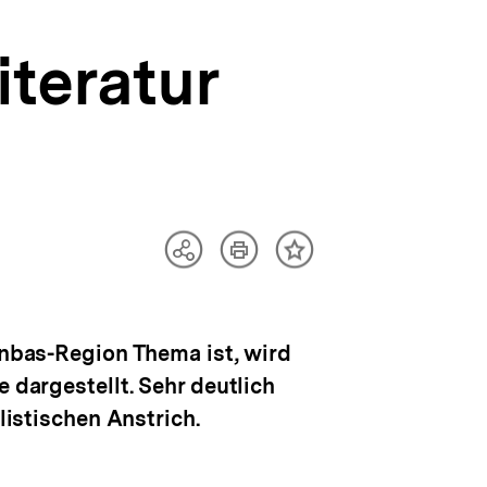
iteratur
Artikel
Teilen
Inhalt
drucken
Optionen
merken
anzeigen
Donbas-Region Thema ist, wird
 dargestellt. Sehr deutlich
listischen Anstrich.