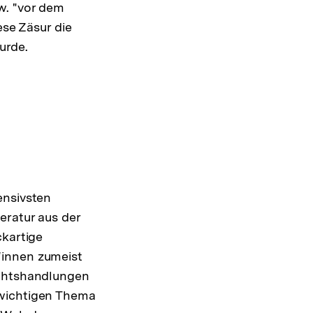
w. "vor dem
ese Zäsur die
urde.
ensivsten
eratur aus der
ckartige
*innen zumeist
echtshandlungen
 wichtigen Thema