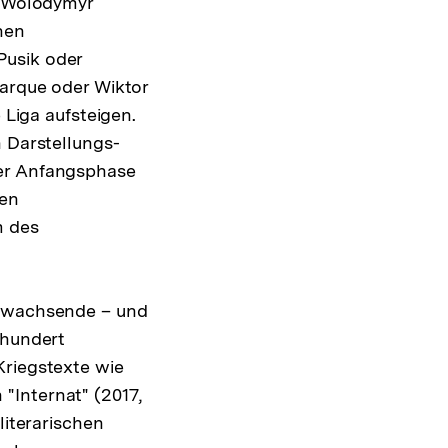
, Wolodymyr
hen
Pusik oder
marque oder Wiktor
 Liga aufsteigen.
n Darstellungs-
der Anfangsphase
nen
m des
anwachsende – und
 hundert
Kriegstexte wie
"Internat" (2017,
literarischen