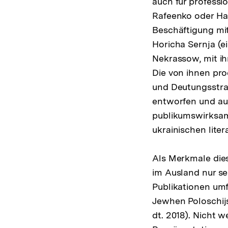
auch für professi
Rafeenko oder Has
Beschäftigung mi
Horicha Sernja (e
Nekrassow, mit ihr
Die von ihnen pro
und Deutungsstra
entworfen und aus
publikumswirksam
ukrainischen lite
Als Merkmale dies
im Ausland nur se
Publikationen umf
Jewhen Poloschijs
dt. 2018). Nicht w