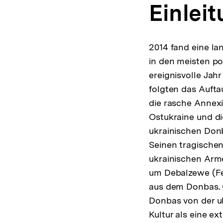
Einlei
2014 fand eine lan
in den meisten po
ereignisvolle Ja
folgten das Auft
die rasche Annexi
Ostukraine und d
ukrainischen Donb
Seinen tragischen
ukrainischen Arm
um Debalzewe (Fe
aus dem Donbas. 
Donbas von der uk
Kultur als eine ex