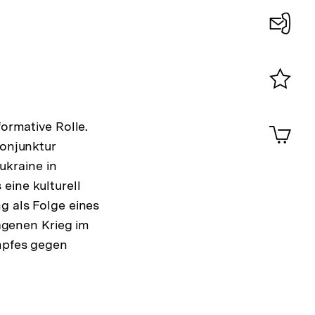
Konta
0
Merklist
ansehen
0
formative Rolle.
Artik
im
Konjunktur
Shop-
ukraine in
Warenko
eine kulturell
ansehen
g als Folge eines
ragenen Krieg im
ampfes gegen