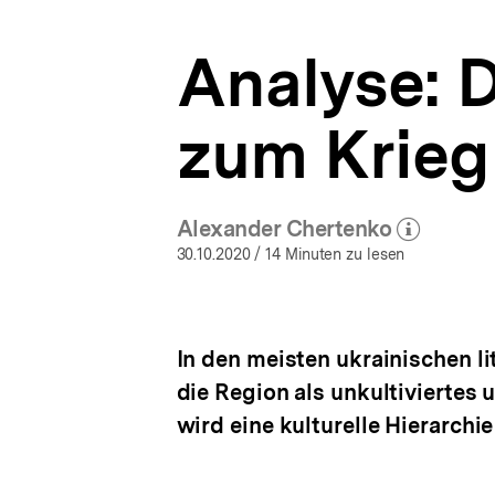
Ukraine-
a
Analysen
t
|
Analyse: D
i
bpb.de
o
n
zum Krieg
Alexander Chertenko
(Mehr zum Autor)
öffnen
30.10.2020
/ 14 Minuten zu lesen
In den meisten ukrainischen li
die Region als unkultiviertes 
wird eine kulturelle Hierarchie