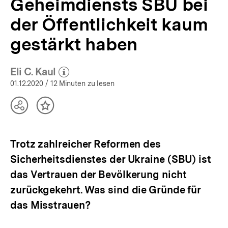
Geheimdiensts SBU bei
Analysen
|
der Öffentlichkeit kaum
bpb.de
gestärkt haben
Eli C. Kaul
(Mehr zum Autor)
öffnen
01.12.2020
/ 12 Minuten zu lesen
Teilen
Inhalt
Optionen
merken
anzeigen
Trotz zahlreicher Reformen des
Sicherheitsdienstes der Ukraine (SBU) ist
das Vertrauen der Bevölkerung nicht
zurückgekehrt. Was sind die Gründe für
das Misstrauen?