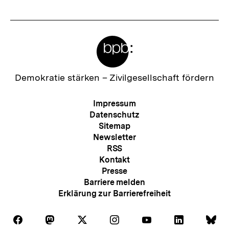
Meta-
Links
Zur
Demokratie stärken –
Zivilgesellschaft fördern
Startseite
der
Meta-
Impressum
bpb
Navigation
Datenschutz
Sitemap
Newsletter
RSS
Kontakt
Presse
Barriere melden
Erklärung zur Barrierefreiheit
Auf
Auf
Auf
Auf
Auf
Auf
Au
Folgen
Folgen
Folgen
Folgen
Folgen
Folgen
Fol