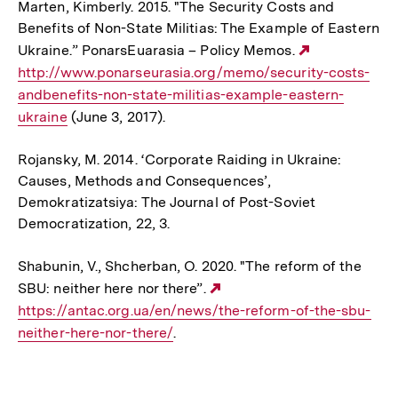
Marten, Kimberly. 2015. "The Security Costs and
Benefits of Non-State Militias: The Example of Eastern
Ukraine.” PonarsEuarasia – Policy Memos.
Externer
http://www.ponarseurasia.org/memo/security-costs-
Link:
andbenefits-non-state-militias-example-eastern-
ukraine
(June 3, 2017).
Rojansky, M. 2014. ‘Corporate Raiding in Ukraine:
Causes, Methods and Consequences’,
Demokratizatsiya: The Journal of Post-Soviet
Democratization, 22, 3.
Shabunin, V., Shcherban, O. 2020. "The reform of the
SBU: neither here nor there”.
Externer
https://antac.org.ua/en/news/the-reform-of-the-sbu-
Link:
neither-here-nor-there/
.
Fussnoten