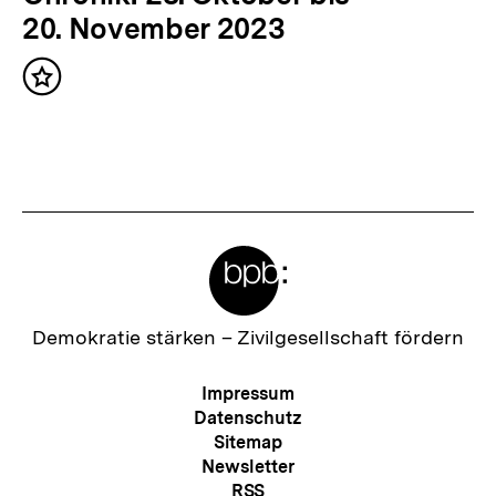
ä
20. November 2023
c
Inhalt
h
merken
s
t
e
r
Meta-
I
Links
n
h
Zur
Demokratie stärken –
Zivilgesellschaft fördern
Startseite
a
der
Meta-
Impressum
l
bpb
Navigation
Datenschutz
t
Sitemap
Newsletter
:
RSS