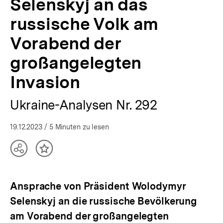
Selenskyj an das
Analysen
|
russische Volk am
bpb.de
Vorabend der
großangelegten
Invasion
Ukraine-Analysen Nr. 292
19.12.2023
/ 5 Minuten zu lesen
Teilen
Inhalt
Optionen
merken
anzeigen
Ansprache von Präsident Wolodymyr
Selenskyj an die russische Bevölkerung
am Vorabend der großangelegten