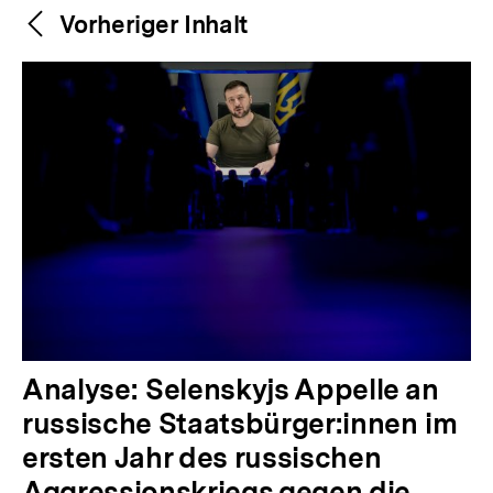
Weitere
Content-
Vorheriger Inhalt
Navigation
Inhalte
V
Analyse: Selenskyjs Appelle an
o
russische Staatsbürger:innen im
r
ersten Jahr des russischen
h
Aggressionskriegs gegen die