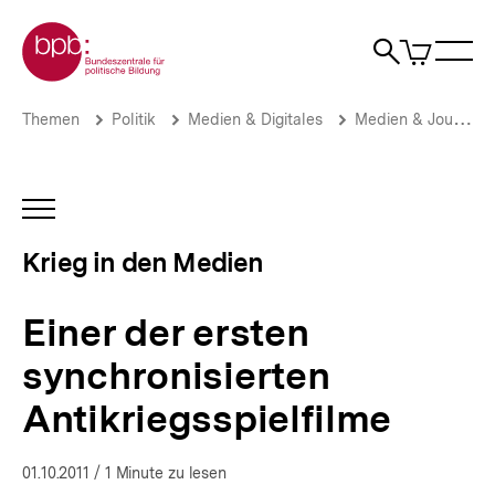
Direkt
Zur Startseite der bpb
zum
0
Artikel
Sho
Seiteninhalt
im
Naviga
Suche
springen
War
öffne
öffnen
öff
Pfadnavigation
Einer
Brotkrümelnavigation
Themen
Politik
Medien & Digitales
Medien & Journalismus
der
ersten
synchronisierten
Antikriegsspielfilme
INHALTSNAVIGATION
|
ÖFFNEN
Krieg
Krieg in den Medien
in
den
Medien
Einer der ersten
|
bpb.de
synchronisierten
Antikriegsspielfilme
01.10.2011
/ 1 Minute zu lesen