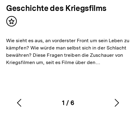
Geschichte des Kriegsfilms
Inhalt
merken
Wie sieht es aus, an vorderster Front um sein Leben zu
kämpfen? Wie würde man selbst sich in der Schlacht
bewähren? Diese Fragen treiben die Zuschauer von
Kriegsfilmen um, seit es Filme über den…
1
/
6
Vorherigen
Nächs
Karussellinhalt
von
Inhalt
Inhalt
anzeigen
anzei