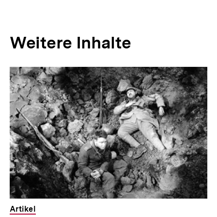
Weitere Inhalte
Inhaltskarousell
Inhaltskarussell
für
überspringen
weitere
Inhalte
Artikel