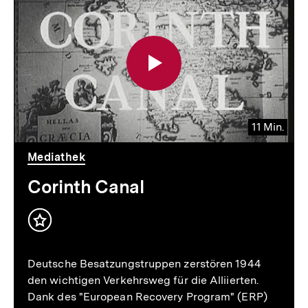
für
überspringen
weitere
Inhalte
11 Min.
Video
Dauer
Mediathek
11
Min.
Corinth Canal
Inhalt
merken
Deutsche Besatzungstruppen zerstören 1944
den wichtigen Verkehrsweg für die Alliierten.
Dank des "European Recovery Program" (ERP)