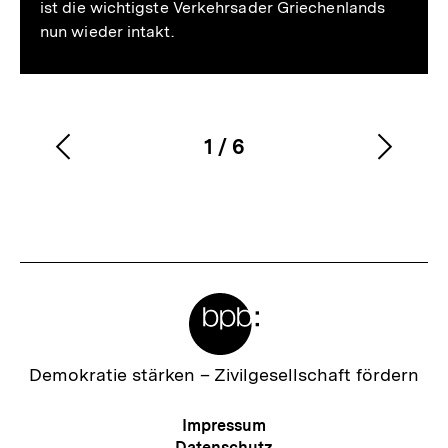
ist die wichtigste Verkehrsader Griechenlands
nun wieder intakt.
1
/
6
Vorherigen
Nächs
Karussellinhalt
von
Inhalt
Inhalt
anzeigen
anzei
Meta-
Links
Zur
Demokratie stärken –
Zivilgesellschaft fördern
Startseite
der
Meta-
Impressum
bpb
Navigation
Datenschutz