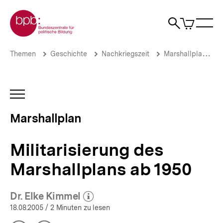
Direkt
Zur Startseite der bpb
zum
0
Artikel
Sho
Seiteninhalt
im
Naviga
Suche
springen
War
öffne
öffnen
öff
Pfadnavigation
Militarisierung
Brotkrümelnavigation
Themen
Geschichte
Nachkriegszeit
Marshallplan
des
Marshallplans
ab
1950
INHALTSNAVIGATION
|
ÖFFNEN
Der
Marshallplan
Marshallplan
-
Selling
Militarisierung des
Democracy
|
Marshallplans ab 1950
bpb.de
Dr. Elke Kimmel
(Mehr zum Autor)
öffnen
18.08.2005
/ 2 Minuten zu lesen