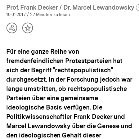
Prof. Frank Decker / Dr. Marcel Lewandowsky
(Mehr zum Autor)
ö
10.01.2017
/ 27 Minuten zu lesen
Teilen
Inhalt
Optionen
merken
anzeigen
Für eine ganze Reihe von
fremdenfeindlichen Protestparteien hat
sich der Begriff "rechtspopulistisch"
durchgesetzt. In der Forschung jedoch war
lange umstritten, ob rechtspopulistische
Parteien über eine gemeinsame
ideologische Basis verfügen. Die
Politikwissenschaftler Frank Decker und
Marcel Lewandowsky über die Genese und
den ideologischen Gehalt dieser