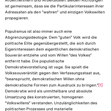
Arbeitnehmern und Arbeitslosen. Beiden Richtungen
ist gemeinsam, dass sie die Partikularinteressen ihrer
Adressaten als den "wahren" und einzigen Volkswillen
propagieren.
Populismus ist also immer auch eine
Abgrenzungsideologie. Dem "guten" Volk wird die
politische Elite gegenübergestellt, die sich durch
Eigeninteressen dem eigentlichen demokratischen
Souverän entziehe und vom Willen "des Volkes"
entfernt habe. Die populistische
Demokratievorstellung ist vage. Sie spielt die
Volkssouveränität gegen den Verfassungsstaat aus,
"beansprucht, demokratischen Willen ohne
demokratische Formen zum Ausdruck zu bringen."
Zur
[1]
Demokratie wird als unmittelbare und absolute
Auflö
Umsetzung des konstruierten, homogenen
der
"Volkswillens" verstanden. Unzulänglichkeiten des
Fußno
politischen Prozesses und materielle